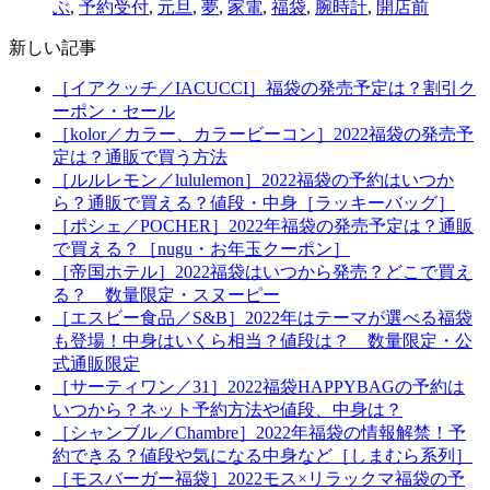
ぶ
,
予約受付
,
元旦
,
夢
,
家電
,
福袋
,
腕時計
,
開店前
新しい記事
［イアクッチ／IACUCCI］福袋の発売予定は？割引ク
ーポン・セール
［kolor／カラー、カラービーコン］2022福袋の発売予
定は？通販で買う方法
［ルルレモン／lululemon］2022福袋の予約はいつか
ら？通販で買える？値段・中身［ラッキーバッグ］
［ポシェ／POCHER］2022年福袋の発売予定は？通販
で買える？［nugu・お年玉クーポン］
［帝国ホテル］2022福袋はいつから発売？どこで買え
る？ 数量限定・スヌーピー
［エスビー食品／S&B］2022年はテーマが選べる福袋
も登場！中身はいくら相当？値段は？ 数量限定・公
式通販限定
［サーティワン／31］2022福袋HAPPYBAGの予約は
いつから？ネット予約方法や値段、中身は？
［シャンブル／Chambre］2022年福袋の情報解禁！予
約できる？値段や気になる中身など［しまむら系列］
［モスバーガー福袋］2022モス×リラックマ福袋の予