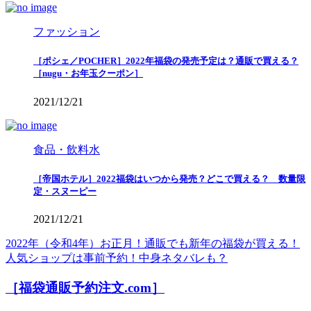
ファッション
［ポシェ／POCHER］2022年福袋の発売予定は？通販で買える？
［nugu・お年玉クーポン］
2021/12/21
食品・飲料水
［帝国ホテル］2022福袋はいつから発売？どこで買える？ 数量限
定・スヌーピー
2021/12/21
2022年（令和4年）お正月！通販でも新年の福袋が買える！
人気ショップは事前予約！中身ネタバレも？
［福袋通販予約注文.com］