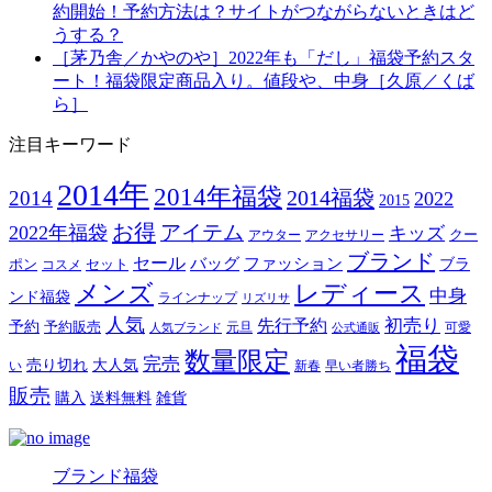
約開始！予約方法は？サイトがつながらないときはど
うする？
［茅乃舎／かやのや］2022年も「だし」福袋予約スタ
ート！福袋限定商品入り。値段や、中身［久原／くば
ら］
注目キーワード
2014年
2014年福袋
2014福袋
2014
2022
2015
お得
アイテム
2022年福袋
キッズ
クー
アウター
アクセサリー
ブランド
セール
バッグ
ファッション
ブラ
ポン
セット
コスメ
メンズ
レディース
中身
ンド福袋
ラインナップ
リズリサ
人気
初売り
先行予約
予約
予約販売
元旦
可愛
人気ブランド
公式通販
福袋
数量限定
完売
売り切れ
大人気
い
新春
早い者勝ち
販売
購入
送料無料
雑貨
ブランド福袋