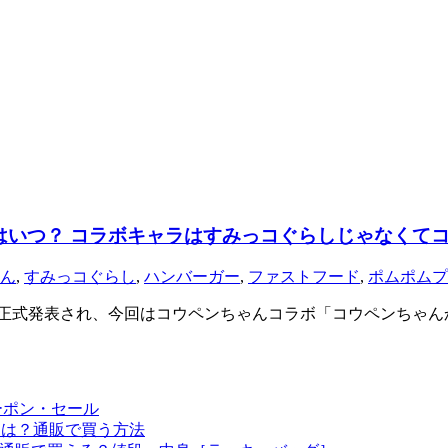
の発売はいつ？ コラボキャラはすみっコぐらしじゃなく
ん
,
すみっコぐらし
,
ハンバーガー
,
ファストフード
,
ポムポムプ
の詳細が正式発表され、今回はコウペンちゃんコラボ「コウペンち
ーポン・セール
予定は？通販で買う方法