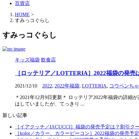
百貨店
HOME
>
すみっコぐらし
すみっコぐらし
キッズ福袋
飲食店
［ロッテリア／LOTTERIA］2022福袋
2021/12/10
2022
,
2022年福袋
,
LOTTERIA
,
コウペンちゃ
＊2021年12月9日更新＊ ロッテリア2022年福袋
はしていましたが、てっきり ...
新しい記事
［イアクッチ／IACUCCI］福袋の発売予定は？割引ク
［kolor／カラー、カラービーコン］2022福袋の発売