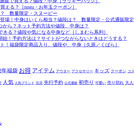
つから？通販で買える？値段・中身［ラッキーバッグ］
で買える？［nugu・お年玉クーポン］
る？ 数量限定・スヌーピー
袋も登場！中身はいくら相当？値段は？ 数量限定・公式通販限定
はいつから？ネット予約方法や値段、中身は？
！予約できる？値段や気になる中身など［しまむら系列］
約開始！予約方法は？サイトがつながらないときはどうする？
ート！福袋限定商品入り。値段や、中身［久原／くばら］
お得
アイテム
22年福袋
キッズ
クーポン
アウター
アクセサリー
コ
人気
初売り
先行予約
売り切れ
大人
売
元旦
可愛い
人気ブランド
公式通販
ル