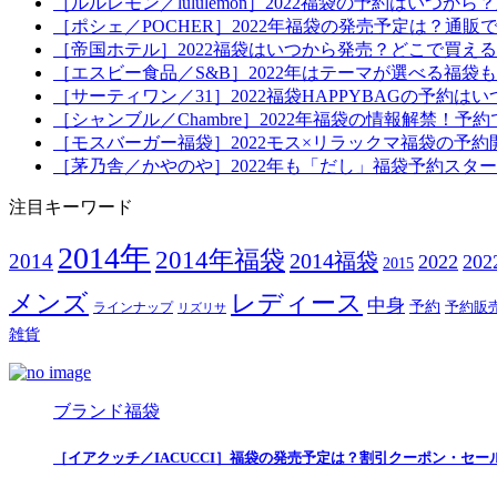
［ルルレモン／lululemon］2022福袋の予約はい
［ポシェ／POCHER］2022年福袋の発売予定は？通販
［帝国ホテル］2022福袋はいつから発売？どこで買え
［エスビー食品／S&B］2022年はテーマが選べる福
［サーティワン／31］2022福袋HAPPYBAGの予約
［シャンブル／Chambre］2022年福袋の情報解禁
［モスバーガー福袋］2022モス×リラックマ福袋の予
［茅乃舎／かやのや］2022年も「だし」福袋予約スタ
注目キーワード
2014年
2014年福袋
2014福袋
2014
2022
20
2015
メンズ
レディース
中身
予約
予約販
ラインナップ
リズリサ
雑貨
ブランド福袋
［イアクッチ／IACUCCI］福袋の発売予定は？割引クーポン・セー