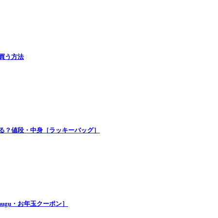
で買う方法
買える？値段・中身［ラッキーバッグ］
nugu・お年玉クーポン］