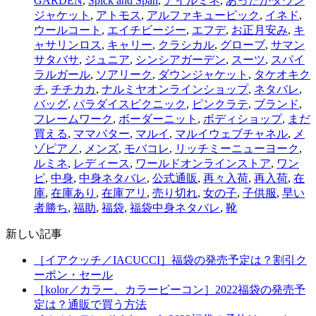
GARDEN
,
Spick and Span
,
アイルミネ
,
あったかダウン
ジャケット
,
アトモス
,
アルファキュービック
,
イネド
,
ウールコート
,
エイチビージー
,
エフデ
,
お正月安み
,
キ
ャサリンロス
,
キャリー
,
クラシカル
,
グローブ
,
サマン
サタバサ
,
ジュニア
,
シンシアガーデン
,
スーツ
,
スパイ
ラルガール
,
ソアリーク
,
ダウンジャケット
,
タケオキク
チ
,
チチカカ
,
ナルミヤオンラインショップ
,
ネタバレ
,
バッグ
,
パラダイスピクニック
,
ピンクラテ
,
ブランド
,
フレームワーク
,
ボーダーニット
,
ボディショップ
,
まだ
買える
,
ママバター
,
マルイ
,
マルイウェブチャネル
,
メ
ゾピアノ
,
メンズ
,
モバコレ
,
リッチミーニューヨーク
,
ルミネ
,
レディース
,
ワールドオンラインストア
,
ワン
ピ
,
中身
,
中身ネタバレ
,
公式通販
,
再々入荷
,
再入荷
,
在
庫
,
在庫あり
,
在庫アリ
,
売り切れ
,
女の子
,
子供服
,
早い
者勝ち
,
福助
,
福袋
,
福袋中身ネタバレ
,
靴
新しい記事
［イアクッチ／IACUCCI］福袋の発売予定は？割引ク
ーポン・セール
［kolor／カラー、カラービーコン］2022福袋の発売予
定は？通販で買う方法