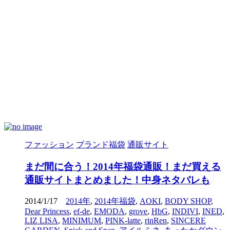
ファッション
ブランド福袋
通販サイト
まだ間に合う！2014年福袋通販！まだ買える
通販サイトまとめました！中身ネタバレも
2014/1/17
2014年
,
2014年福袋
,
AOKI
,
BODY SHOP
,
Dear Princess
,
ef-de
,
EMODA
,
grove
,
HbG
,
INDIVI
,
INED
,
LIZ LISA
,
MINIMUM
,
PINK-latte
,
rinRen
,
SINCERE