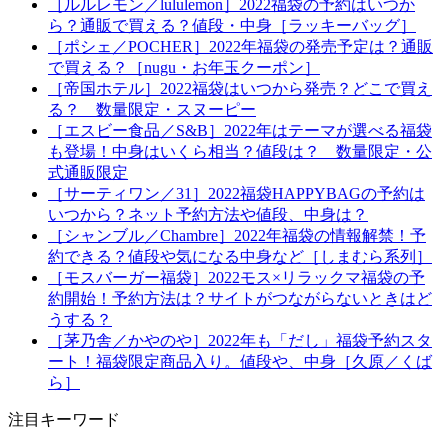
［ルルレモン／lululemon］2022福袋の予約はいつか
ら？通販で買える？値段・中身［ラッキーバッグ］
［ポシェ／POCHER］2022年福袋の発売予定は？通販
で買える？［nugu・お年玉クーポン］
［帝国ホテル］2022福袋はいつから発売？どこで買え
る？ 数量限定・スヌーピー
［エスビー食品／S&B］2022年はテーマが選べる福袋
も登場！中身はいくら相当？値段は？ 数量限定・公
式通販限定
［サーティワン／31］2022福袋HAPPYBAGの予約は
いつから？ネット予約方法や値段、中身は？
［シャンブル／Chambre］2022年福袋の情報解禁！予
約できる？値段や気になる中身など［しまむら系列］
［モスバーガー福袋］2022モス×リラックマ福袋の予
約開始！予約方法は？サイトがつながらないときはど
うする？
［茅乃舎／かやのや］2022年も「だし」福袋予約スタ
ート！福袋限定商品入り。値段や、中身［久原／くば
ら］
注目キーワード