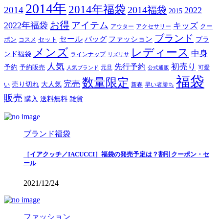
2014年
2014年福袋
2014福袋
2014
2022
2015
お得
アイテム
2022年福袋
キッズ
クー
アウター
アクセサリー
ブランド
セール
バッグ
ファッション
ブラ
ポン
セット
コスメ
メンズ
レディース
中身
ンド福袋
ラインナップ
リズリサ
人気
初売り
先行予約
予約
予約販売
元旦
可愛
人気ブランド
公式通販
福袋
数量限定
完売
売り切れ
大人気
い
新春
早い者勝ち
販売
購入
送料無料
雑貨
ブランド福袋
［イアクッチ／IACUCCI］福袋の発売予定は？割引クーポン・セ
ール
2021/12/24
ファッション