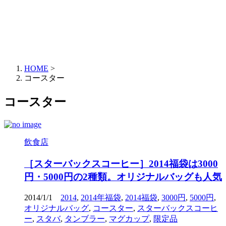
HOME
>
コースター
コースター
飲食店
［スターバックスコーヒー］2014福袋は3000
円・5000円の2種類。オリジナルバッグも人気
2014/1/1
2014
,
2014年福袋
,
2014福袋
,
3000円
,
5000円
,
オリジナルバッグ
,
コースター
,
スターバックスコーヒ
ー
,
スタバ
,
タンブラー
,
マグカップ
,
限定品