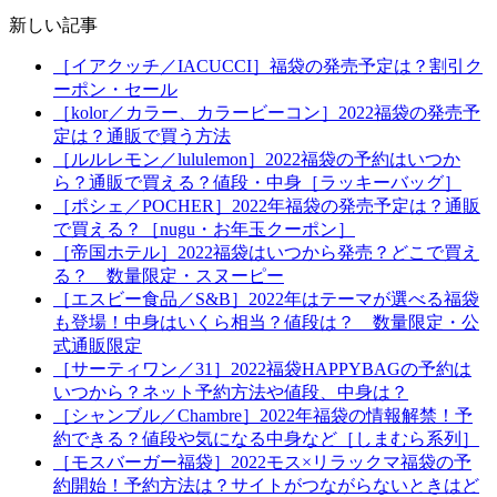
新しい記事
［イアクッチ／IACUCCI］福袋の発売予定は？割引ク
ーポン・セール
［kolor／カラー、カラービーコン］2022福袋の発売予
定は？通販で買う方法
［ルルレモン／lululemon］2022福袋の予約はいつか
ら？通販で買える？値段・中身［ラッキーバッグ］
［ポシェ／POCHER］2022年福袋の発売予定は？通販
で買える？［nugu・お年玉クーポン］
［帝国ホテル］2022福袋はいつから発売？どこで買え
る？ 数量限定・スヌーピー
［エスビー食品／S&B］2022年はテーマが選べる福袋
も登場！中身はいくら相当？値段は？ 数量限定・公
式通販限定
［サーティワン／31］2022福袋HAPPYBAGの予約は
いつから？ネット予約方法や値段、中身は？
［シャンブル／Chambre］2022年福袋の情報解禁！予
約できる？値段や気になる中身など［しまむら系列］
［モスバーガー福袋］2022モス×リラックマ福袋の予
約開始！予約方法は？サイトがつながらないときはど