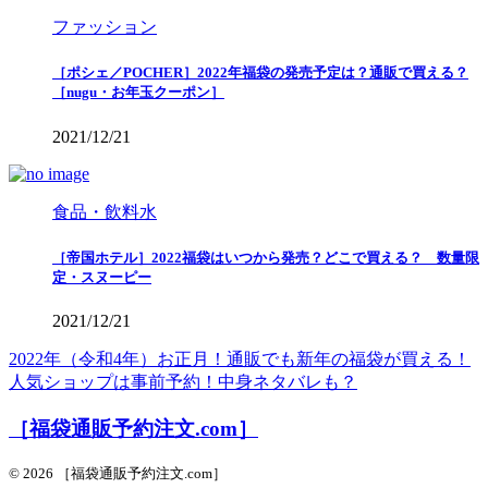
ファッション
［ポシェ／POCHER］2022年福袋の発売予定は？通販で買える？
［nugu・お年玉クーポン］
2021/12/21
食品・飲料水
［帝国ホテル］2022福袋はいつから発売？どこで買える？ 数量限
定・スヌーピー
2021/12/21
2022年（令和4年）お正月！通販でも新年の福袋が買える！
人気ショップは事前予約！中身ネタバレも？
［福袋通販予約注文.com］
© 2026 ［福袋通販予約注文.com］