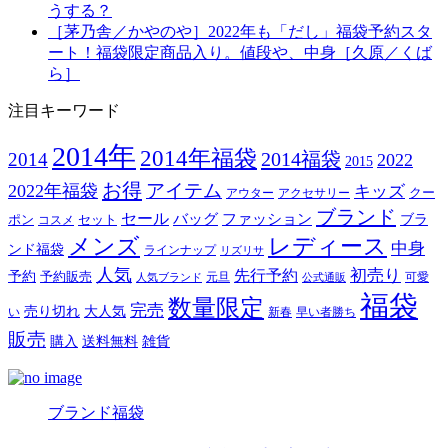
うする？
［茅乃舎／かやのや］2022年も「だし」福袋予約スタ
ート！福袋限定商品入り。値段や、中身［久原／くば
ら］
注目キーワード
2014年
2014年福袋
2014福袋
2014
2022
2015
お得
アイテム
2022年福袋
キッズ
クー
アウター
アクセサリー
ブランド
セール
バッグ
ファッション
ブラ
ポン
セット
コスメ
メンズ
レディース
中身
ンド福袋
ラインナップ
リズリサ
人気
初売り
先行予約
予約
予約販売
元旦
可愛
人気ブランド
公式通販
福袋
数量限定
完売
売り切れ
大人気
い
新春
早い者勝ち
販売
購入
送料無料
雑貨
ブランド福袋