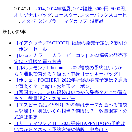
2014/1/1
2014
,
2014年福袋
,
2014福袋
,
3000円
,
5000円
,
オリジナルバッグ
,
コースター
,
スターバックスコーヒ
ー
,
スタバ
,
タンブラー
,
マグカップ
,
限定品
新しい記事
［イアクッチ／IACUCCI］福袋の発売予定は？割引ク
ーポン・セール
［kolor／カラー、カラービーコン］2022福袋の発売予
定は？通販で買う方法
［ルルレモン／lululemon］2022福袋の予約はいつか
ら？通販で買える？値段・中身［ラッキーバッグ］
［ポシェ／POCHER］2022年福袋の発売予定は？通販
で買える？［nugu・お年玉クーポン］
［帝国ホテル］2022福袋はいつから発売？どこで買え
る？ 数量限定・スヌーピー
［エスビー食品／S&B］2022年はテーマが選べる福袋
も登場！中身はいくら相当？値段は？ 数量限定・公
式通販限定
［サーティワン／31］2022福袋HAPPYBAGの予約は
いつから？ネット予約方法や値段、中身は？