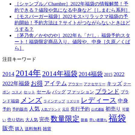
［シャンブル／Chambre］2022年福袋の情報解禁！予
約できる？値段や気になる中身など［しまむら系列］
［モスバーガー福袋］2022モス×リラックマ福袋の予
約開始！予約方法は？サイトがつながらないときはど
うする？
［茅乃舎／かやのや］2022年も「だし」福袋予約スタ
ート！福袋限定商品入り。値段や、中身［久原／くば
ら］
注目キーワード
2014年
2014年福袋
2014福袋
2014
2022
2015
お得
アイテム
2022年福袋
キッズ
クー
アウター
アクセサリー
ブランド
セール
バッグ
ファッション
ブラ
ポン
セット
コスメ
メンズ
レディース
中身
ンド福袋
ラインナップ
リズリサ
人気
初売り
先行予約
予約
予約販売
元旦
可愛
人気ブランド
公式通販
福袋
数量限定
完売
売り切れ
大人気
い
新春
早い者勝ち
販売
購入
送料無料
雑貨