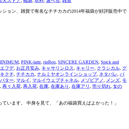
楽天ストア
,
福袋
,
衣料
,
選べる
,
雑貨
ション、雑貨で有名なチチカカの2014年福袋が好評販売中で
INIMUM
,
PINK-latte
,
rinRen
,
SINCERE GARDEN
,
Spick and
エフデ
,
お正月安み
,
キャサリンロス
,
キャリー
,
クラシカル
,
グ
キクチ
,
チチカカ
,
ナルミヤオンラインショップ
,
ネタバレ
,
バ
バター
,
マルイ
,
マルイウェブチャネル
,
メゾピアノ
,
メンズ
,
モ
,
再々入荷
,
再入荷
,
在庫
,
在庫あり
,
在庫アリ
,
売り切れ
,
女の
っています。 中身を見て、「あの福袋買えばよかった！」