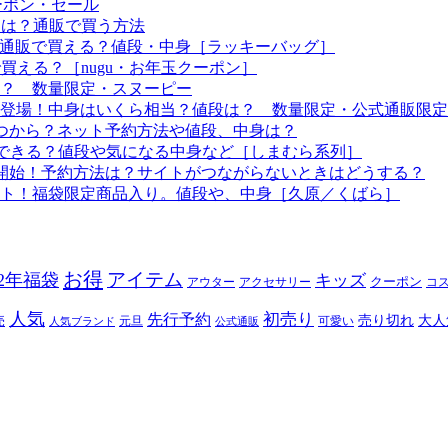
ーポン・セール
予定は？通販で買う方法
つから？通販で買える？値段・中身［ラッキーバッグ］
で買える？［nugu・お年玉クーポン］
る？ 数量限定・スヌーピー
袋も登場！中身はいくら相当？値段は？ 数量限定・公式通販限定
はいつから？ネット予約方法や値段、中身は？
！予約できる？値段や気になる中身など［しまむら系列］
約開始！予約方法は？サイトがつながらないときはどうする？
ート！福袋限定商品入り。値段や、中身［久原／くばら］
お得
アイテム
22年福袋
キッズ
クーポン
アウター
アクセサリー
コ
人気
初売り
先行予約
売り切れ
大人
売
元旦
可愛い
人気ブランド
公式通販