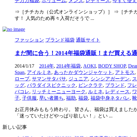
チカカ福袋
,
ボリューム
,
メンズ
,
レディース
,
今すぐ使え
⇒［チチカカ（公式オンラインショップ）］ ⇒［チチカ
す！ 人気のため再々入荷だそうで ...
ファッション
ブランド福袋
通販サイト
まだ間に合う！2014年福袋通販！まだ買える
2014/1/17
2014年
,
2014年福袋
,
AOKI
,
BODY SHOP
,
Dear
Span
,
アイルミネ
,
あったかダウンジャケット
,
アトモス
,
ローブ
,
サマンサタバサ
,
ジュニア
,
シンシアガーデン
,
ス
ッグ
,
パラダイスピクニック
,
ピンクラテ
,
ブランド
,
フレ
バコレ
,
リッチミーニューヨーク
,
ルミネ
,
レディース
,
ワ
子
,
子供服
,
早い者勝ち
,
福助
,
福袋
,
福袋中身ネタバレ
,
靴
お正月休みももう終わり。 皆さん、福袋は買えました
「迷っていたけどやっぱり欲しい！」とい ...
新しい記事