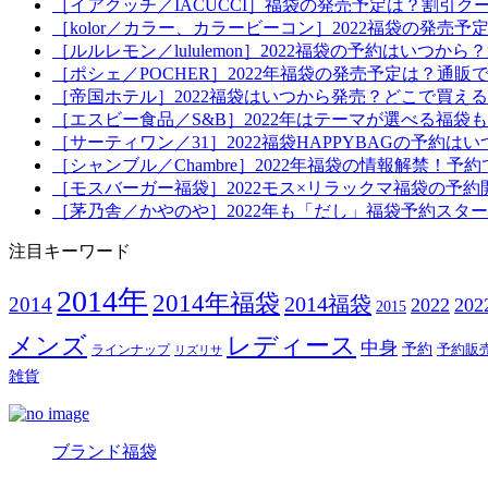
［イアクッチ／IACUCCI］福袋の発売予定は？割引ク
［kolor／カラー、カラービーコン］2022福袋の発売
［ルルレモン／lululemon］2022福袋の予約はい
［ポシェ／POCHER］2022年福袋の発売予定は？通販
［帝国ホテル］2022福袋はいつから発売？どこで買え
［エスビー食品／S&B］2022年はテーマが選べる福
［サーティワン／31］2022福袋HAPPYBAGの予約
［シャンブル／Chambre］2022年福袋の情報解禁
［モスバーガー福袋］2022モス×リラックマ福袋の予
［茅乃舎／かやのや］2022年も「だし」福袋予約スタ
注目キーワード
2014年
2014年福袋
2014福袋
2014
2022
20
2015
メンズ
レディース
中身
予約
予約販
ラインナップ
リズリサ
雑貨
ブランド福袋