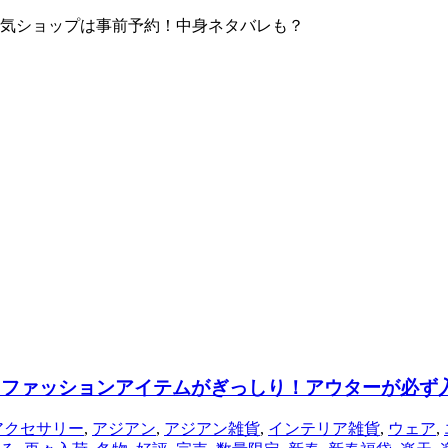
！人気ショップは事前予約！中身ネタバレも？
ックファッションアイテムがぎっしり！アウターが必ず
アクセサリー
,
アジアン
,
アジアン雑貨
,
インテリア雑貨
,
ウェア
,