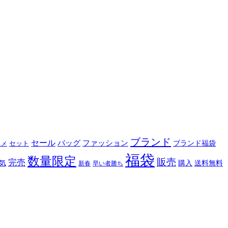
ブランド
セール
バッグ
ファッション
ブランド福袋
セット
スメ
福袋
数量限定
販売
完売
購入
気
送料無料
新春
早い者勝ち