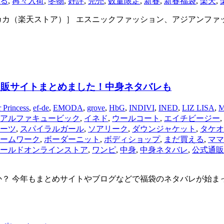
る
,
再々入荷
,
冬物
,
好評
,
完売
,
数量限定
,
新春
,
新春福袋
,
楽天
,
カ（楽天ストア）］ エスニックファッション、アジアンファッ
通販サイトまとめました！中身ネタバレも
 Princess
,
ef-de
,
EMODA
,
grove
,
HbG
,
INDIVI
,
INED
,
LIZ LISA
,
M
アルファキュービック
,
イネド
,
ウールコート
,
エイチビージー
,
ーツ
,
スパイラルガール
,
ソアリーク
,
ダウンジャケット
,
タケオ
ームワーク
,
ボーダーニット
,
ボディショップ
,
まだ買える
,
ママ
ールドオンラインストア
,
ワンピ
,
中身
,
中身ネタバレ
,
公式通販
か？ 今年もまとめサイトやブログなどで福袋のネタバレが始ま