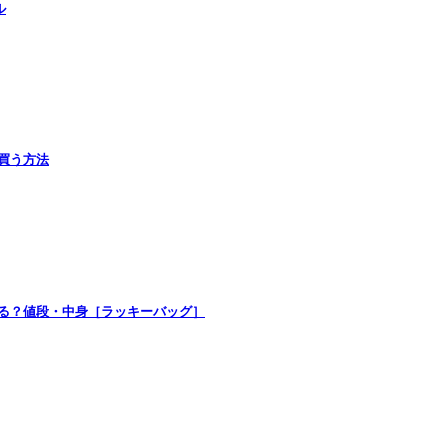
ル
で買う方法
買える？値段・中身［ラッキーバッグ］