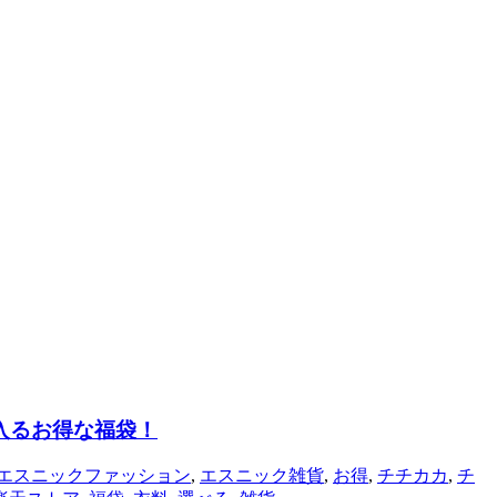
入るお得な福袋！
エスニックファッション
,
エスニック雑貨
,
お得
,
チチカカ
,
チ