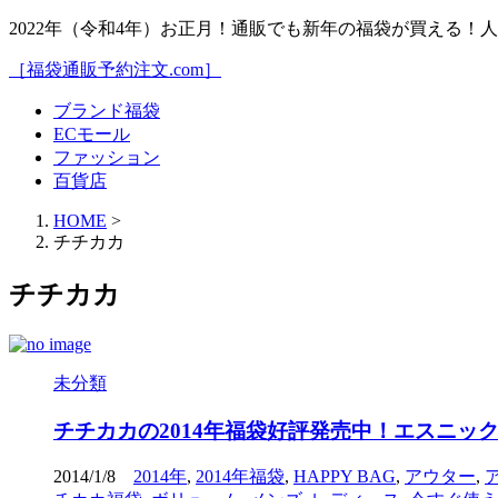
2022年（令和4年）お正月！通販でも新年の福袋が買える
［福袋通販予約注文.com］
ブランド福袋
ECモール
ファッション
百貨店
HOME
>
チチカカ
チチカカ
未分類
チチカカの2014年福袋好評発売中！エスニ
2014/1/8
2014年
,
2014年福袋
,
HAPPY BAG
,
アウター
,