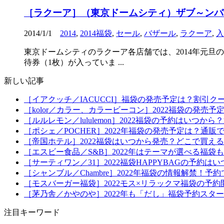
［ラクーア］（東京ドームシティ）ザブ～ンバ
2014/1/1
2014
,
2014福袋
,
セール
,
バザール
,
ラクーア
,
入
東京ドームシティのラクーア各店舗では、2014年元旦の
待券（1枚）が入っていま ...
新しい記事
［イアクッチ／IACUCCI］福袋の発売予定は？割引ク
［kolor／カラー、カラービーコン］2022福袋の発売
［ルルレモン／lululemon］2022福袋の予約はい
［ポシェ／POCHER］2022年福袋の発売予定は？通販
［帝国ホテル］2022福袋はいつから発売？どこで買え
［エスビー食品／S&B］2022年はテーマが選べる福
［サーティワン／31］2022福袋HAPPYBAGの予約
［シャンブル／Chambre］2022年福袋の情報解禁
［モスバーガー福袋］2022モス×リラックマ福袋の予
［茅乃舎／かやのや］2022年も「だし」福袋予約スタ
注目キーワード