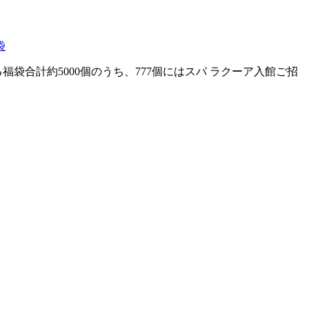
袋
袋合計約5000個のうち、777個にはスパ ラクーア入館ご招