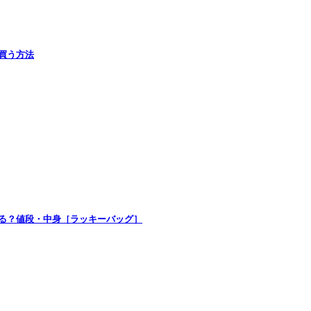
で買う方法
買える？値段・中身［ラッキーバッグ］