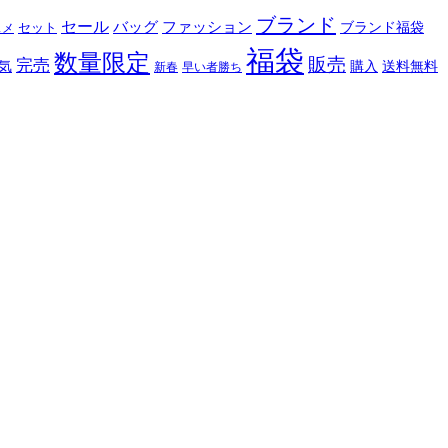
ブランド
セール
バッグ
ファッション
ブランド福袋
セット
スメ
福袋
数量限定
販売
完売
購入
気
送料無料
新春
早い者勝ち