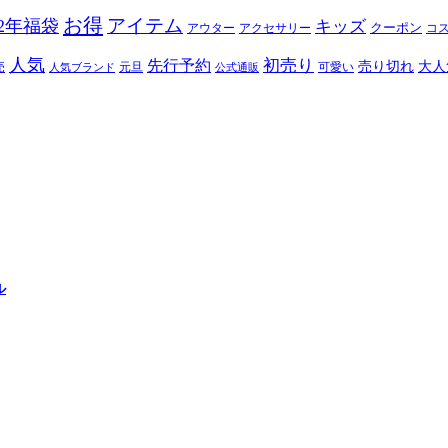
お得
アイテム
22年福袋
キッズ
クーポン
アウター
アクセサリー
コ
人気
初売り
先行予約
売り切れ
大人
売
元旦
可愛い
人気ブランド
公式通販
ル