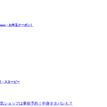
nugu・お年玉クーポン］
定・スヌーピー
！人気ショップは事前予約！中身ネタバレも？