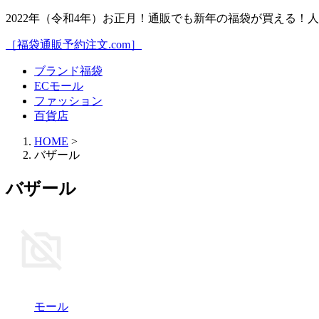
2022年（令和4年）お正月！通販でも新年の福袋が買える
［福袋通販予約注文.com］
ブランド福袋
ECモール
ファッション
百貨店
HOME
>
バザール
バザール
モール