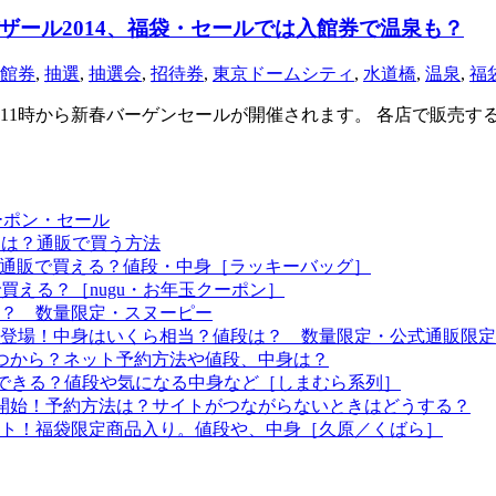
ザール2014、福袋・セールでは入館券で温泉も？
館券
,
抽選
,
抽選会
,
招待券
,
東京ドームシティ
,
水道橋
,
温泉
,
福
11時から新春バーゲンセールが開催されます。 各店で販売する福
ーポン・セール
予定は？通販で買う方法
つから？通販で買える？値段・中身［ラッキーバッグ］
で買える？［nugu・お年玉クーポン］
る？ 数量限定・スヌーピー
袋も登場！中身はいくら相当？値段は？ 数量限定・公式通販限定
はいつから？ネット予約方法や値段、中身は？
！予約できる？値段や気になる中身など［しまむら系列］
約開始！予約方法は？サイトがつながらないときはどうする？
ート！福袋限定商品入り。値段や、中身［久原／くばら］