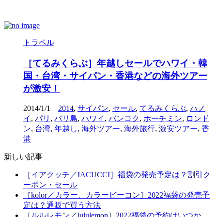
トラベル
［てるみくらぶ］年越しセールでハワイ・韓
国・台湾・サイパン・香港などの海外ツアー
が激安！
2014/1/1
2014
,
サイパン
,
セール
,
てるみくらぶ
,
ハノ
イ
,
パリ
,
バリ島
,
ハワイ
,
バンコク
,
ホーチミン
,
ロンド
ン
,
台湾
,
年越し
,
海外ツアー
,
海外旅行
,
激安ツアー
,
香
港
新しい記事
［イアクッチ／IACUCCI］福袋の発売予定は？割引ク
ーポン・セール
［kolor／カラー、カラービーコン］2022福袋の発売予
定は？通販で買う方法
［ルルレモン／lululemon］2022福袋の予約はいつか