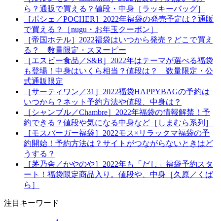
ら？通販で買える？値段・中身［ラッキーバッグ］
［ポシェ／POCHER］2022年福袋の発売予定は？通販
で買える？［nugu・お年玉クーポン］
［帝国ホテル］2022福袋はいつから発売？どこで買え
る？ 数量限定・スヌーピー
［エスビー食品／S&B］2022年はテーマが選べる福袋
も登場！中身はいくら相当？値段は？ 数量限定・公
式通販限定
［サーティワン／31］2022福袋HAPPYBAGの予約は
いつから？ネット予約方法や値段、中身は？
［シャンブル／Chambre］2022年福袋の情報解禁！予
約できる？値段や気になる中身など［しまむら系列］
［モスバーガー福袋］2022モス×リラックマ福袋の予
約開始！予約方法は？サイトがつながらないときはど
うする？
［茅乃舎／かやのや］2022年も「だし」福袋予約スタ
ート！福袋限定商品入り。値段や、中身［久原／くば
ら］
注目キーワード