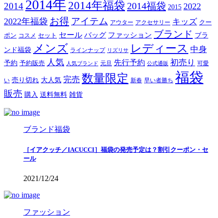
2014年
2014年福袋
2014福袋
2014
2022
2015
お得
アイテム
2022年福袋
キッズ
クー
アウター
アクセサリー
ブランド
セール
バッグ
ファッション
ブラ
ポン
セット
コスメ
メンズ
レディース
中身
ンド福袋
ラインナップ
リズリサ
人気
初売り
先行予約
予約
予約販売
元旦
可愛
人気ブランド
公式通販
福袋
数量限定
完売
売り切れ
大人気
い
新春
早い者勝ち
販売
購入
送料無料
雑貨
ブランド福袋
［イアクッチ／IACUCCI］福袋の発売予定は？割引クーポン・セ
ール
2021/12/24
ファッション