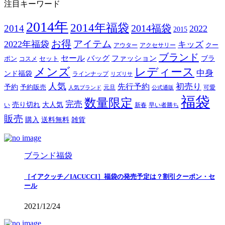
注目キーワード
2014年
2014年福袋
2014福袋
2014
2022
2015
お得
アイテム
2022年福袋
キッズ
クー
アウター
アクセサリー
ブランド
セール
バッグ
ファッション
ブラ
ポン
セット
コスメ
メンズ
レディース
中身
ンド福袋
ラインナップ
リズリサ
人気
初売り
先行予約
予約
予約販売
元旦
可愛
人気ブランド
公式通販
福袋
数量限定
完売
売り切れ
大人気
い
新春
早い者勝ち
販売
購入
送料無料
雑貨
ブランド福袋
［イアクッチ／IACUCCI］福袋の発売予定は？割引クーポン・セ
ール
2021/12/24