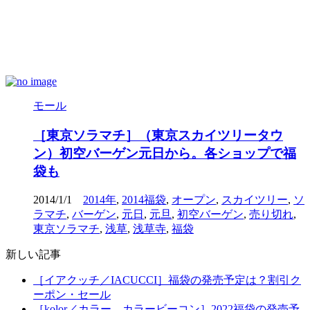
モール
［東京ソラマチ］（東京スカイツリータウ
ン）初空バーゲン元日から。各ショップで福
袋も
2014/1/1
2014年
,
2014福袋
,
オープン
,
スカイツリー
,
ソ
ラマチ
,
バーゲン
,
元日
,
元旦
,
初空バーゲン
,
売り切れ
,
東京ソラマチ
,
浅草
,
浅草寺
,
福袋
新しい記事
［イアクッチ／IACUCCI］福袋の発売予定は？割引ク
ーポン・セール
［kolor／カラー、カラービーコン］2022福袋の発売予