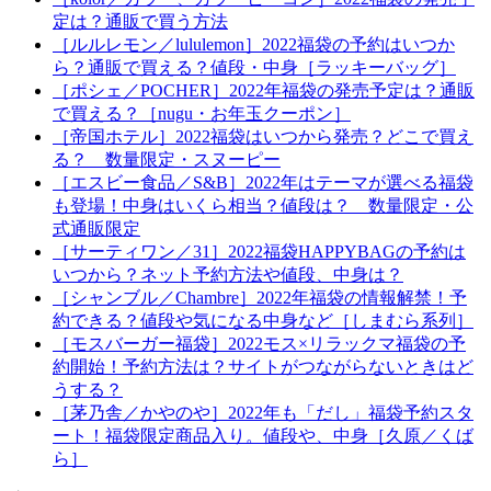
定は？通販で買う方法
［ルルレモン／lululemon］2022福袋の予約はいつか
ら？通販で買える？値段・中身［ラッキーバッグ］
［ポシェ／POCHER］2022年福袋の発売予定は？通販
で買える？［nugu・お年玉クーポン］
［帝国ホテル］2022福袋はいつから発売？どこで買え
る？ 数量限定・スヌーピー
［エスビー食品／S&B］2022年はテーマが選べる福袋
も登場！中身はいくら相当？値段は？ 数量限定・公
式通販限定
［サーティワン／31］2022福袋HAPPYBAGの予約は
いつから？ネット予約方法や値段、中身は？
［シャンブル／Chambre］2022年福袋の情報解禁！予
約できる？値段や気になる中身など［しまむら系列］
［モスバーガー福袋］2022モス×リラックマ福袋の予
約開始！予約方法は？サイトがつながらないときはど
うする？
［茅乃舎／かやのや］2022年も「だし」福袋予約スタ
ート！福袋限定商品入り。値段や、中身［久原／くば
ら］