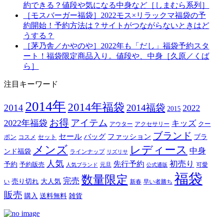
約できる？値段や気になる中身など［しまむら系列］
［モスバーガー福袋］2022モス×リラックマ福袋の予
約開始！予約方法は？サイトがつながらないときはど
うする？
［茅乃舎／かやのや］2022年も「だし」福袋予約スタ
ート！福袋限定商品入り。値段や、中身［久原／くば
ら］
注目キーワード
2014年
2014年福袋
2014福袋
2014
2022
2015
お得
アイテム
2022年福袋
キッズ
クー
アウター
アクセサリー
ブランド
セール
バッグ
ファッション
ブラ
ポン
セット
コスメ
メンズ
レディース
中身
ンド福袋
ラインナップ
リズリサ
人気
初売り
先行予約
予約
予約販売
元旦
可愛
人気ブランド
公式通販
福袋
数量限定
完売
売り切れ
大人気
い
新春
早い者勝ち
販売
購入
送料無料
雑貨