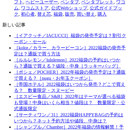
フト
,
ヘビーユーザー
,
ペンタブ
,
ペンタブレット
,
ワコ
ム
,
ワコムストア
,
公式Webショップ
,
公式ガイドブッ
ク
,
初心者
,
替え芯
,
福袋
,
販売
,
買い替え
,
購入
新しい記事
［イアクッチ／IACUCCI］福袋の発売予定は？割引ク
ーポン・セール
［kolor／カラー、カラービーコン］2022福袋の発売予
定は？通販で買う方法
［ルルレモン／lululemon］2022福袋の予約はいつか
ら？通販で買える？値段・中身［ラッキーバッグ］
［ポシェ／POCHER］2022年福袋の発売予定は？通販
で買える？［nugu・お年玉クーポン］
［帝国ホテル］2022福袋はいつから発売？どこで買え
る？ 数量限定・スヌーピー
［エスビー食品／S&B］2022年はテーマが選べる福袋
も登場！中身はいくら相当？値段は？ 数量限定・公
式通販限定
［サーティワン／31］2022福袋HAPPYBAGの予約は
いつから？ネット予約方法や値段、中身は？
［シャンブル／Chambre］2022年福袋の情報解禁！予