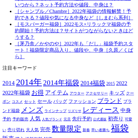
いつから？ネット予約方法や値段、中身は？
［シャンブル／Chambre］2022年福袋の情報解禁！予
約できる？値段や気になる中身など［しまむら系列］
［モスバーガー福袋］2022モス×リラックマ福袋の予
約開始！予約方法は？サイトがつながらないときはど
うする？
［茅乃舎／かやのや］2022年も「だし」福袋予約スタ
ート！福袋限定商品入り。値段や、中身［久原／くば
ら］
注目キーワード
2014年
2014年福袋
2014福袋
2014
2022
2015
お得
アイテム
2022年福袋
キッズ
クー
アウター
アクセサリー
ブランド
セール
バッグ
ファッション
ブラ
ポン
セット
コスメ
メンズ
レディース
中身
ンド福袋
ラインナップ
リズリサ
人気
初売り
先行予約
予約
予約販売
元旦
可愛
人気ブランド
公式通販
福袋
数量限定
完売
売り切れ
大人気
い
新春
早い者勝ち