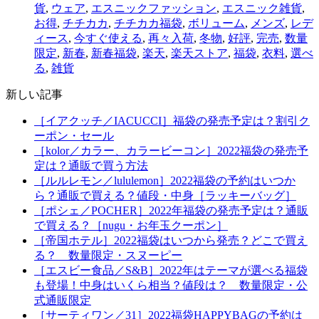
貨
,
ウェア
,
エスニックファッション
,
エスニック雑貨
,
お得
,
チチカカ
,
チチカカ福袋
,
ボリューム
,
メンズ
,
レデ
ィース
,
今すぐ使える
,
再々入荷
,
冬物
,
好評
,
完売
,
数量
限定
,
新春
,
新春福袋
,
楽天
,
楽天ストア
,
福袋
,
衣料
,
選べ
る
,
雑貨
新しい記事
［イアクッチ／IACUCCI］福袋の発売予定は？割引ク
ーポン・セール
［kolor／カラー、カラービーコン］2022福袋の発売予
定は？通販で買う方法
［ルルレモン／lululemon］2022福袋の予約はいつか
ら？通販で買える？値段・中身［ラッキーバッグ］
［ポシェ／POCHER］2022年福袋の発売予定は？通販
で買える？［nugu・お年玉クーポン］
［帝国ホテル］2022福袋はいつから発売？どこで買え
る？ 数量限定・スヌーピー
［エスビー食品／S&B］2022年はテーマが選べる福袋
も登場！中身はいくら相当？値段は？ 数量限定・公
式通販限定
［サーティワン／31］2022福袋HAPPYBAGの予約は