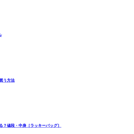
ル
で買う方法
買える？値段・中身［ラッキーバッグ］