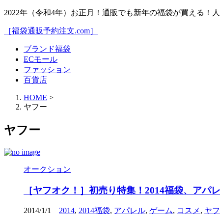
2022年（令和4年）お正月！通販でも新年の福袋が買える
［福袋通販予約注文.com］
ブランド福袋
ECモール
ファッション
百貨店
HOME
>
ヤフー
ヤフー
オークション
［ヤフオク！］初売り特集！2014福袋、ア
2014/1/1
2014
,
2014福袋
,
アパレル
,
ゲーム
,
コスメ
,
ヤフ