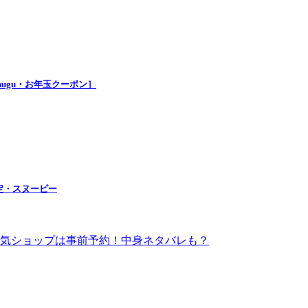
nugu・お年玉クーポン］
定・スヌーピー
！人気ショップは事前予約！中身ネタバレも？