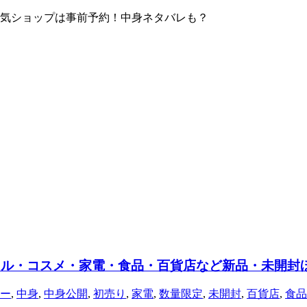
！人気ショップは事前予約！中身ネタバレも？
パレル・コスメ・家電・食品・百貨店など新品・未開封
ー
,
中身
,
中身公開
,
初売り
,
家電
,
数量限定
,
未開封
,
百貨店
,
食品