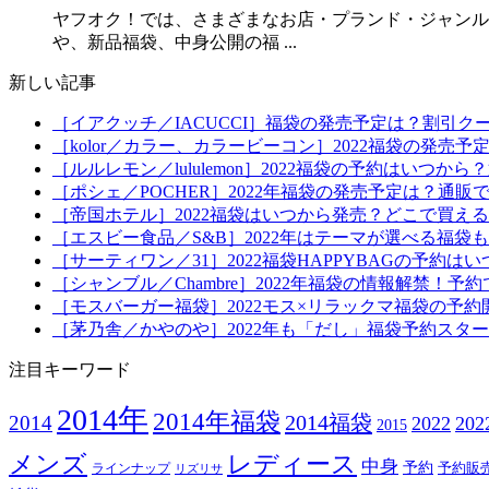
ヤフオク！では、さまざまなお店・プランド・ジャンルの2
や、新品福袋、中身公開の福 ...
新しい記事
［イアクッチ／IACUCCI］福袋の発売予定は？割引ク
［kolor／カラー、カラービーコン］2022福袋の発売
［ルルレモン／lululemon］2022福袋の予約はい
［ポシェ／POCHER］2022年福袋の発売予定は？通販
［帝国ホテル］2022福袋はいつから発売？どこで買え
［エスビー食品／S&B］2022年はテーマが選べる福
［サーティワン／31］2022福袋HAPPYBAGの予約
［シャンブル／Chambre］2022年福袋の情報解禁
［モスバーガー福袋］2022モス×リラックマ福袋の予
［茅乃舎／かやのや］2022年も「だし」福袋予約スタ
注目キーワード
2014年
2014年福袋
2014福袋
2014
2022
20
2015
メンズ
レディース
中身
予約
予約販
ラインナップ
リズリサ