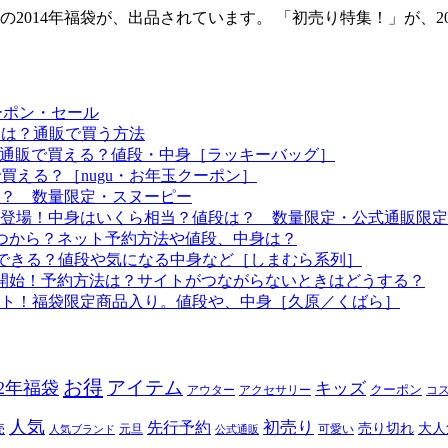
014年福袋が、出品されています。 「初売り特集！」が、201
ーポン・セール
予定は？通販で買う方法
つから？通販で買える？値段・中身［ラッキーバッグ］
で買える？［nugu・お年玉クーポン］
る？ 数量限定・スヌーピー
袋も登場！中身はいくら相当？値段は？ 数量限定・公式通販限定
はいつから？ネット予約方法や値段、中身は？
！予約できる？値段や気になる中身など［しまむら系列］
約開始！予約方法は？サイトがつながらないときはどうする？
ート！福袋限定商品入り。値段や、中身［久原／くばら］
お得
アイテム
22年福袋
キッズ
クーポン
アウター
アクセサリー
コ
人気
初売り
先行予約
売り切れ
大人
売
元旦
可愛い
人気ブランド
公式通販