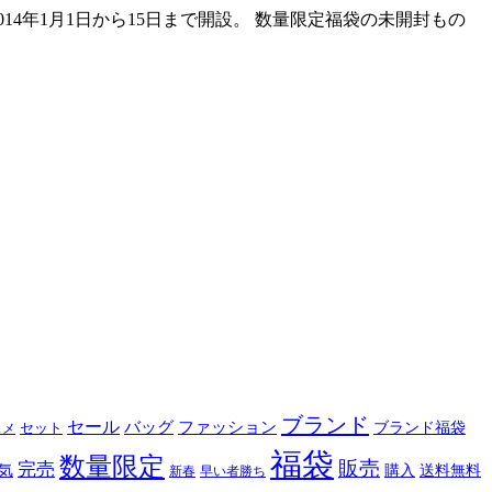
4年1月1日から15日まで開設。 数量限定福袋の未開封もの
ブランド
セール
バッグ
ファッション
ブランド福袋
セット
スメ
福袋
数量限定
販売
完売
購入
気
送料無料
新春
早い者勝ち