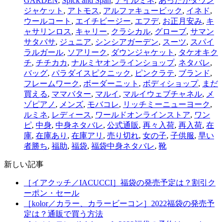
GARDEN
,
Spick and Span
,
アイルミネ
,
あったかダウン
ジャケット
,
アトモス
,
アルファキュービック
,
イネド
,
ウールコート
,
エイチビージー
,
エフデ
,
お正月安み
,
キ
ャサリンロス
,
キャリー
,
クラシカル
,
グローブ
,
サマン
サタバサ
,
ジュニア
,
シンシアガーデン
,
スーツ
,
スパイ
ラルガール
,
ソアリーク
,
ダウンジャケット
,
タケオキク
チ
,
チチカカ
,
ナルミヤオンラインショップ
,
ネタバレ
,
バッグ
,
パラダイスピクニック
,
ピンクラテ
,
ブランド
,
フレームワーク
,
ボーダーニット
,
ボディショップ
,
まだ
買える
,
ママバター
,
マルイ
,
マルイウェブチャネル
,
メ
ゾピアノ
,
メンズ
,
モバコレ
,
リッチミーニューヨーク
,
ルミネ
,
レディース
,
ワールドオンラインストア
,
ワン
ピ
,
中身
,
中身ネタバレ
,
公式通販
,
再々入荷
,
再入荷
,
在
庫
,
在庫あり
,
在庫アリ
,
売り切れ
,
女の子
,
子供服
,
早い
者勝ち
,
福助
,
福袋
,
福袋中身ネタバレ
,
靴
新しい記事
［イアクッチ／IACUCCI］福袋の発売予定は？割引ク
ーポン・セール
［kolor／カラー、カラービーコン］2022福袋の発売予
定は？通販で買う方法