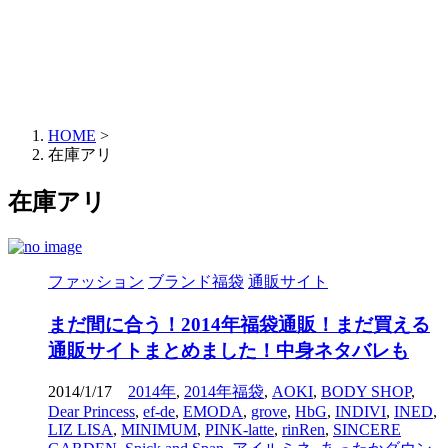
HOME
>
在庫アリ
在庫アリ
ファッション
ブランド福袋
通販サイト
まだ間に合う！2014年福袋通販！まだ買える
通販サイトまとめました！中身ネタバレも
2014/1/17
2014年
,
2014年福袋
,
AOKI
,
BODY SHOP
,
Dear Princess
,
ef-de
,
EMODA
,
grove
,
HbG
,
INDIVI
,
INED
,
LIZ LISA
,
MINIMUM
,
PINK-latte
,
rinRen
,
SINCERE