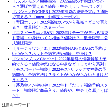
［ルルレモン／lululemon］2022福袋の予約はいつか
ら？通販で買える？値段・中身［ラッキーバッグ］
［ポシェ／POCHER］2022年福袋の発売予定は？通販
で買える？［nugu・お年玉クーポン］
［帝国ホテル］2022福袋はいつから発売？どこで買え
る？ 数量限定・スヌーピー
［エスビー食品／S&B］2022年はテーマが選べる福袋
も登場！中身はいくら相当？値段は？ 数量限定・公
式通販限定
［サーティワン／31］2022福袋HAPPYBAGの予約は
いつから？ネット予約方法や値段、中身は？
［シャンブル／Chambre］2022年福袋の情報解禁！予
約できる？値段や気になる中身など［しまむら系列］
［モスバーガー福袋］2022モス×リラックマ福袋の予
約開始！予約方法は？サイトがつながらないときはど
うする？
［茅乃舎／かやのや］2022年も「だし」福袋予約スタ
ート！福袋限定商品入り。値段や、中身［久原／くば
ら］
注目キーワード