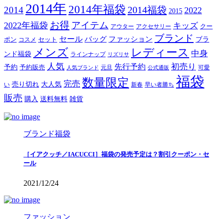
2014年
2014年福袋
2014福袋
2014
2022
2015
お得
アイテム
2022年福袋
キッズ
クー
アウター
アクセサリー
ブランド
セール
バッグ
ファッション
ブラ
ポン
セット
コスメ
メンズ
レディース
中身
ンド福袋
ラインナップ
リズリサ
人気
初売り
先行予約
予約
予約販売
元旦
可愛
人気ブランド
公式通販
福袋
数量限定
完売
売り切れ
大人気
い
新春
早い者勝ち
販売
購入
送料無料
雑貨
ブランド福袋
［イアクッチ／IACUCCI］福袋の発売予定は？割引クーポン・セ
ール
2021/12/24
ファッション