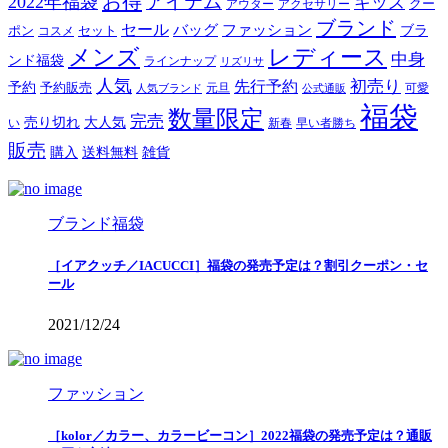
お得
アイテム
2022年福袋
キッズ
クー
アウター
アクセサリー
ブランド
セール
バッグ
ファッション
ブラ
ポン
セット
コスメ
メンズ
レディース
中身
ンド福袋
ラインナップ
リズリサ
人気
初売り
先行予約
予約
予約販売
元旦
可愛
人気ブランド
公式通販
福袋
数量限定
完売
売り切れ
大人気
い
新春
早い者勝ち
販売
購入
送料無料
雑貨
ブランド福袋
［イアクッチ／IACUCCI］福袋の発売予定は？割引クーポン・セ
ール
2021/12/24
ファッション
［kolor／カラー、カラービーコン］2022福袋の発売予定は？通販