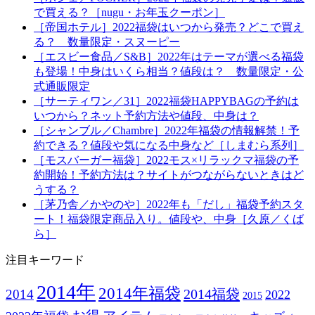
で買える？［nugu・お年玉クーポン］
［帝国ホテル］2022福袋はいつから発売？どこで買え
る？ 数量限定・スヌーピー
［エスビー食品／S&B］2022年はテーマが選べる福袋
も登場！中身はいくら相当？値段は？ 数量限定・公
式通販限定
［サーティワン／31］2022福袋HAPPYBAGの予約は
いつから？ネット予約方法や値段、中身は？
［シャンブル／Chambre］2022年福袋の情報解禁！予
約できる？値段や気になる中身など［しまむら系列］
［モスバーガー福袋］2022モス×リラックマ福袋の予
約開始！予約方法は？サイトがつながらないときはど
うする？
［茅乃舎／かやのや］2022年も「だし」福袋予約スタ
ート！福袋限定商品入り。値段や、中身［久原／くば
ら］
注目キーワード
2014年
2014年福袋
2014福袋
2014
2022
2015