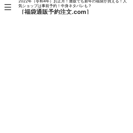
2022年（令和4年）お正月！通販でも新年の福袋が買える！人
気ショップは事前予約！中身ネタバレも？
［福袋通販予約注文.com］