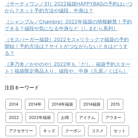
［サーティワン／31］2022福袋HAPPYBAGの予約はいつ
から？ネット予約方法や値段、中身は？
［シャンブル／Chambre］2022年福袋の情報解禁！予約
できる？値段や気になる中身など［しまむら系列］
［モスバーガー福袋］2022モス×リラックマ福袋の予約
開始！予約方法は？サイトがつながらないときはどうす
る？
［茅乃舎／かやのや］2022年も「だし」福袋予約スター
ト！福袋限定商品入り。値段や、中身［久原／くばら］
注目キーワード
2014
2014年
2014年福袋
2014福袋
2015
2022
2022年福袋
お得
アイテム
アウター
アクセサリー
キッズ
クーポン
コスメ
セット