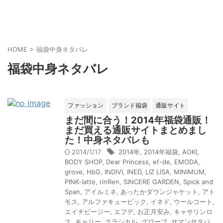
HOME
>
福袋中身ネタバレ
福袋中身ネタバレ
ファッション
ブランド福袋
通販サイト
まだ間に合う！2014年福袋通販！
まだ買える通販サイトまとめまし
た！中身ネタバレも
2014/1/17
2014年
,
2014年福袋
,
AOKI
,
BODY SHOP
,
Dear Princess
,
ef-de
,
EMODA
,
grove
,
HbG
,
INDIVI
,
INED
,
LIZ LISA
,
MINIMUM
,
PINK-latte
,
rinRen
,
SINCERE GARDEN
,
Spick and
Span
,
アイルミネ
,
あったかダウンジャケット
,
アト
モス
,
アルファキュービック
,
イネド
,
ウールコート
,
エイチビージー
,
エフデ
,
お正月安み
,
キャサリンロ
ス
,
キャリー
,
クラシカル
,
グローブ
,
サマンサタバ