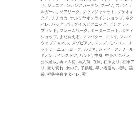
サ
,
ジュニア
,
シンシアガーデン
,
スーツ
,
スパイラ
ルガール
,
ソアリーク
,
ダウンジャケット
,
タケオキ
クチ
,
チチカカ
,
ナルミヤオンラインショップ
,
ネタ
バレ
,
バッグ
,
パラダイスピクニック
,
ピンクラテ
,
ブランド
,
フレームワーク
,
ボーダーニット
,
ボディ
ショップ
,
まだ買える
,
ママバター
,
マルイ
,
マルイ
ウェブチャネル
,
メゾピアノ
,
メンズ
,
モバコレ
,
リ
ッチミーニューヨーク
,
ルミネ
,
レディース
,
ワール
ドオンラインストア
,
ワンピ
,
中身
,
中身ネタバレ
,
公式通販
,
再々入荷
,
再入荷
,
在庫
,
在庫あり
,
在庫ア
リ
,
売り切れ
,
女の子
,
子供服
,
早い者勝ち
,
福助
,
福
袋
,
福袋中身ネタバレ
,
靴