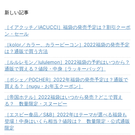
新しい記事
［イアクッチ／IACUCCI］福袋の発売予定は？割引クーポ
ン・セール
［kolor／カラー、カラービーコン］2022福袋の発売予定
は？通販で買う方法
［ルルレモン／lululemon］2022福袋の予約はいつから？
通販で買える？値段・中身［ラッキーバッグ］
［ポシェ／POCHER］2022年福袋の発売予定は？通販で
買える？［nugu・お年玉クーポン］
［帝国ホテル］2022福袋はいつから発売？どこで買え
る？ 数量限定・スヌーピー
［エスビー食品／S&B］2022年はテーマが選べる福袋も
登場！中身はいくら相当？値段は？ 数量限定・公式通販
限定