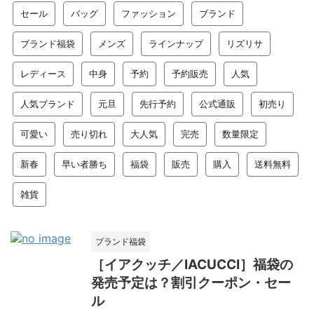
セール
バッグ
ファッション
ブランド
ブランド福袋
メンズ
ラインナップ
リズリサ
レディース
中身
予約
予約販売
人気
人気ブランド
元旦
先行予約
公式通販
初売り
可愛い
売り切れ
大人気
完売
数量限定
新春
早い者勝ち
福袋
販売
購入
送料無料
雑貨
ブランド福袋
［イアクッチ／IACUCCI］福袋の
発売予定は？割引クーポン・セー
ル