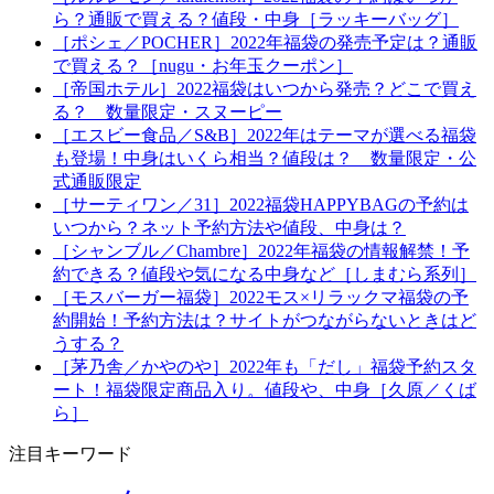
ら？通販で買える？値段・中身［ラッキーバッグ］
［ポシェ／POCHER］2022年福袋の発売予定は？通販
で買える？［nugu・お年玉クーポン］
［帝国ホテル］2022福袋はいつから発売？どこで買え
る？ 数量限定・スヌーピー
［エスビー食品／S&B］2022年はテーマが選べる福袋
も登場！中身はいくら相当？値段は？ 数量限定・公
式通販限定
［サーティワン／31］2022福袋HAPPYBAGの予約は
いつから？ネット予約方法や値段、中身は？
［シャンブル／Chambre］2022年福袋の情報解禁！予
約できる？値段や気になる中身など［しまむら系列］
［モスバーガー福袋］2022モス×リラックマ福袋の予
約開始！予約方法は？サイトがつながらないときはど
うする？
［茅乃舎／かやのや］2022年も「だし」福袋予約スタ
ート！福袋限定商品入り。値段や、中身［久原／くば
ら］
注目キーワード