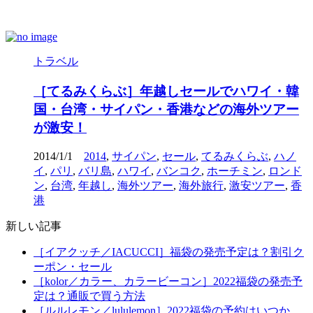
トラベル
［てるみくらぶ］年越しセールでハワイ・韓
国・台湾・サイパン・香港などの海外ツアー
が激安！
2014/1/1
2014
,
サイパン
,
セール
,
てるみくらぶ
,
ハノ
イ
,
パリ
,
バリ島
,
ハワイ
,
バンコク
,
ホーチミン
,
ロンド
ン
,
台湾
,
年越し
,
海外ツアー
,
海外旅行
,
激安ツアー
,
香
港
新しい記事
［イアクッチ／IACUCCI］福袋の発売予定は？割引ク
ーポン・セール
［kolor／カラー、カラービーコン］2022福袋の発売予
定は？通販で買う方法
［ルルレモン／lululemon］2022福袋の予約はいつか