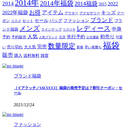
2014年
2014年福袋
2014福袋
2014
2022
2015
お得
アイテム
2022年福袋
キッズ
クー
アウター
アクセサリー
ブランド
セール
バッグ
ファッション
ブラ
ポン
セット
コスメ
メンズ
レディース
中身
ンド福袋
ラインナップ
リズリサ
人気
初売り
先行予約
予約
予約販売
元旦
可愛
人気ブランド
公式通販
福袋
数量限定
完売
売り切れ
大人気
い
新春
早い者勝ち
販売
購入
送料無料
雑貨
ブランド福袋
［イアクッチ／IACUCCI］福袋の発売予定は？割引クーポン・セ
ール
2021/12/24
ファッション