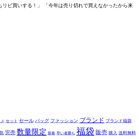
年もリピ買いする！」 「今年は売り切れで買えなかったから来
ブランド
セール
バッグ
ファッション
ブランド福袋
セット
スメ
福袋
数量限定
販売
完売
購入
気
送料無料
新春
早い者勝ち