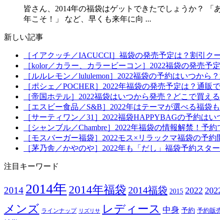
皆さん、2014年の福袋はゲットできたでしょうか？ 
年こそ！」 など、早くも来年に向 ...
新しい記事
［イアクッチ／IACUCCI］福袋の発売予定は？割引ク
［kolor／カラー、カラービーコン］2022福袋の発売
［ルルレモン／lululemon］2022福袋の予約はい
［ポシェ／POCHER］2022年福袋の発売予定は？通販
［帝国ホテル］2022福袋はいつから発売？どこで買え
［エスビー食品／S&B］2022年はテーマが選べる福
［サーティワン／31］2022福袋HAPPYBAGの予約
［シャンブル／Chambre］2022年福袋の情報解禁
［モスバーガー福袋］2022モス×リラックマ福袋の予
［茅乃舎／かやのや］2022年も「だし」福袋予約スタ
注目キーワード
2014年
2014年福袋
2014福袋
2014
2022
20
2015
メンズ
レディース
中身
予約
予約販
ラインナップ
リズリサ