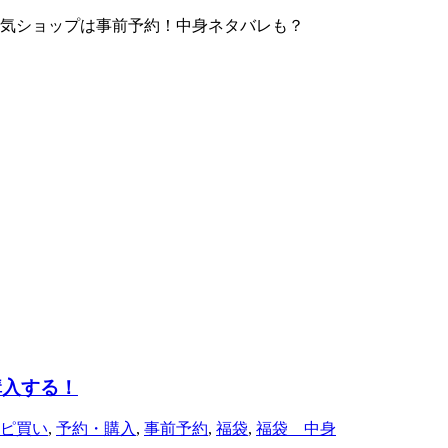
！人気ショップは事前予約！中身ネタバレも？
購入する！
ピ買い
,
予約・購入
,
事前予約
,
福袋
,
福袋 中身