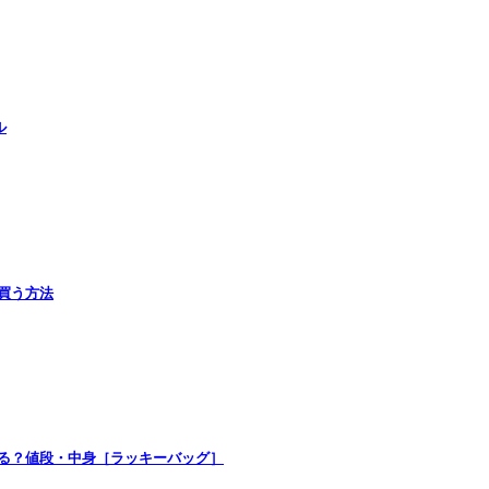
ル
で買う方法
買える？値段・中身［ラッキーバッグ］