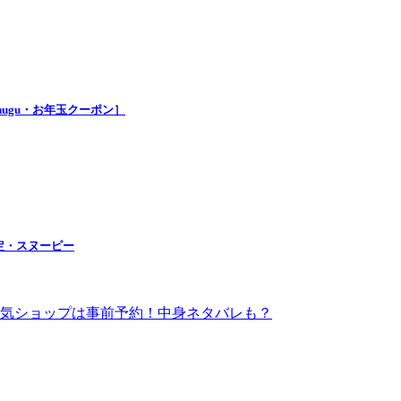
nugu・お年玉クーポン］
定・スヌーピー
！人気ショップは事前予約！中身ネタバレも？