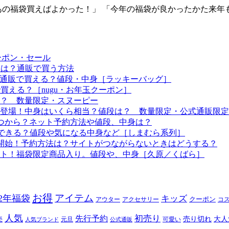
「あの福袋買えばよかった！」 「今年の福袋が良かったかた来
ーポン・セール
予定は？通販で買う方法
つから？通販で買える？値段・中身［ラッキーバッグ］
で買える？［nugu・お年玉クーポン］
る？ 数量限定・スヌーピー
袋も登場！中身はいくら相当？値段は？ 数量限定・公式通販限定
はいつから？ネット予約方法や値段、中身は？
！予約できる？値段や気になる中身など［しまむら系列］
約開始！予約方法は？サイトがつながらないときはどうする？
ート！福袋限定商品入り。値段や、中身［久原／くばら］
お得
アイテム
22年福袋
キッズ
クーポン
アウター
アクセサリー
コ
人気
初売り
先行予約
売り切れ
大人
売
元旦
可愛い
人気ブランド
公式通販