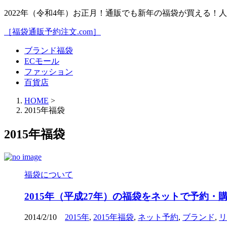
2022年（令和4年）お正月！通販でも新年の福袋が買える
［福袋通販予約注文.com］
ブランド福袋
ECモール
ファッション
百貨店
HOME
>
2015年福袋
2015年福袋
福袋について
2015年（平成27年）の福袋をネットで予約・
2014/2/10
2015年
,
2015年福袋
,
ネット予約
,
ブランド
,
リ