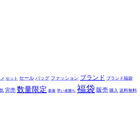
ブランド
セール
バッグ
ファッション
ブランド福袋
セット
スメ
福袋
数量限定
販売
完売
購入
気
送料無料
新春
早い者勝ち