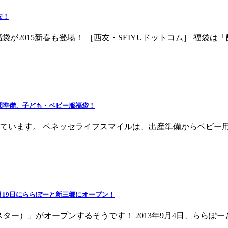
安！
が2015新春も登場！ ［西友・SEIYUドットコム］ 福袋は
園準備、子ども・ベビー服福袋！
されています。 ベネッセライフスマイルは、出産準備からベビ
12月19日にららぽーと新三郷にオープン！
er（ホリスター）」がオープンするそうです！ 2013年9月4日、