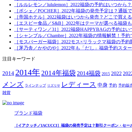
［ルルレモン／lululemon］2022福袋の予約はい
［ポシェ／POCHER］2022年福袋の発売予定は？通販
［帝国ホテル］2022福袋はいつから発売？どこで買え
［エスビー食品／S&B］2022年はテーマが選べる福
［サーティワン／31］2022福袋HAPPYBAGの予約
［シャンブル／Chambre］2022年福袋の情報解禁
［モスバーガー福袋］2022モス×リラックマ福袋の予
［茅乃舎／かやのや］2022年も「だし」福袋予約スタ
注目キーワード
2014年
2014年福袋
2014福袋
2014
2022
20
2015
メンズ
レディース
中身
予約
予約販
ラインナップ
リズリサ
雑貨
ブランド福袋
［イアクッチ／IACUCCI］福袋の発売予定は？割引クーポン・セー