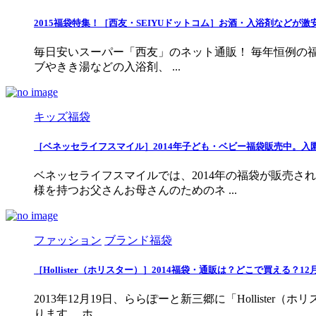
2015福袋特集！［西友・SEIYUドットコム］お酒・入浴剤などが激
毎日安いスーパー「西友」のネット通販！ 毎年恒例の福袋
ブやきき湯などの入浴剤、 ...
キッズ福袋
［ベネッセライフスマイル］2014年子ども・ベビー福袋販売中。入
ベネッセライフスマイルでは、2014年の福袋が販売
様を持つお父さんお母さんのためのネ ...
ファッション
ブランド福袋
［Hollister（ホリスター）］2014福袋・通販は？どこで買える？
2013年12月19日、ららぽーと新三郷に「Hollist
ります。 ホ ...