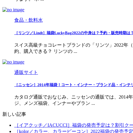
食品・飲料水
［リンツ／Lindt］福袋LuckyBag2022の中身は？予約・販売時
スイス高級チョコレートブランドの「リンツ」2022年（
約、購入できる？ リンツの ...
通販サイト
［ニッセン］2014年福袋！コート・インナー・ブランド品・イン
カタログ通販でおなじみ、ニッセンの通販では、2014
ジ、メンズ福袋、インナーやブラン ...
新しい記事
［イアクッチ／IACUCCI］福袋の発売予定は？割引ク
［kolor／カラー、カラービーコン］2022福袋の発売