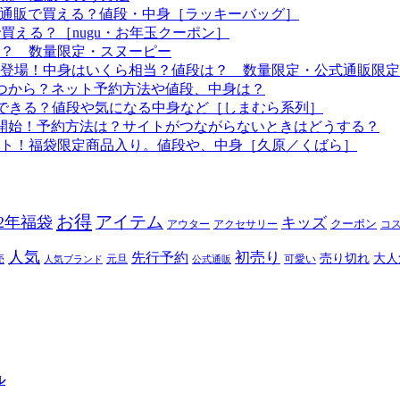
つから？通販で買える？値段・中身［ラッキーバッグ］
で買える？［nugu・お年玉クーポン］
る？ 数量限定・スヌーピー
袋も登場！中身はいくら相当？値段は？ 数量限定・公式通販限定
はいつから？ネット予約方法や値段、中身は？
！予約できる？値段や気になる中身など［しまむら系列］
約開始！予約方法は？サイトがつながらないときはどうする？
ート！福袋限定商品入り。値段や、中身［久原／くばら］
お得
アイテム
22年福袋
キッズ
クーポン
アウター
アクセサリー
コ
人気
初売り
先行予約
売り切れ
大人
売
元旦
可愛い
人気ブランド
公式通販
ル