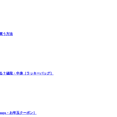
で買う方法
買える？値段・中身［ラッキーバッグ］
nugu・お年玉クーポン］