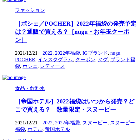
ファッション
［ポシェ／POCHER］2022年福袋の発売予定
は？通販で買える？［nugu・お年玉クーポ
ン］
2021/12/21
2022
,
2022年福袋
,
IGブランド
,
nugu
,
POCHER
,
インスタグラム
,
クーポン
,
ヌグ
,
ブランド福
袋
,
ポシェ
,
レディース
食品・飲料水
［帝国ホテル］2022福袋はいつから発売？ど
こで買える？ 数量限定・スヌーピー
2021/12/21
2022
,
2022年福袋
,
スヌーピー
,
スヌーピー
福袋
,
ホテル
,
帝国ホテル