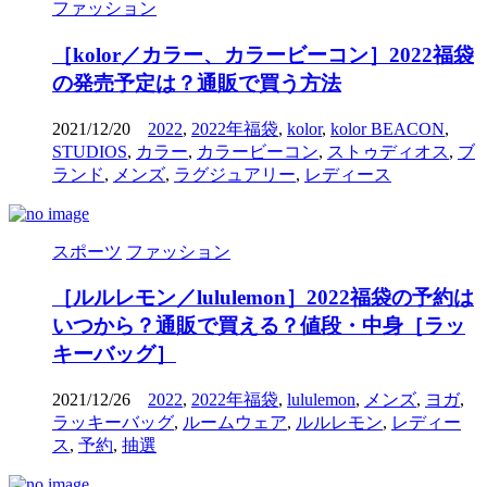
ファッション
［kolor／カラー、カラービーコン］2022福袋
の発売予定は？通販で買う方法
2021/12/20
2022
,
2022年福袋
,
kolor
,
kolor BEACON
,
STUDIOS
,
カラー
,
カラービーコン
,
ストゥディオス
,
ブ
ランド
,
メンズ
,
ラグジュアリー
,
レディース
スポーツ
ファッション
［ルルレモン／lululemon］2022福袋の予約は
いつから？通販で買える？値段・中身［ラッ
キーバッグ］
2021/12/26
2022
,
2022年福袋
,
lululemon
,
メンズ
,
ヨガ
,
ラッキーバッグ
,
ルームウェア
,
ルルレモン
,
レディー
ス
,
予約
,
抽選