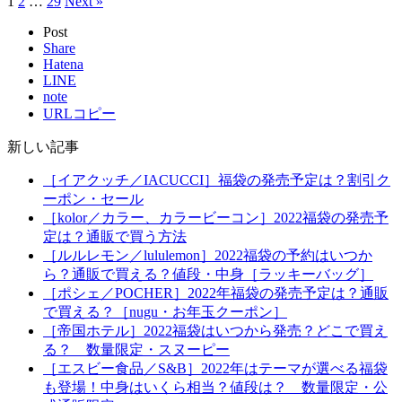
1
2
…
29
Next »
Post
Share
Hatena
LINE
note
URLコピー
新しい記事
［イアクッチ／IACUCCI］福袋の発売予定は？割引ク
ーポン・セール
［kolor／カラー、カラービーコン］2022福袋の発売予
定は？通販で買う方法
［ルルレモン／lululemon］2022福袋の予約はいつか
ら？通販で買える？値段・中身［ラッキーバッグ］
［ポシェ／POCHER］2022年福袋の発売予定は？通販
で買える？［nugu・お年玉クーポン］
［帝国ホテル］2022福袋はいつから発売？どこで買え
る？ 数量限定・スヌーピー
［エスビー食品／S&B］2022年はテーマが選べる福袋
も登場！中身はいくら相当？値段は？ 数量限定・公