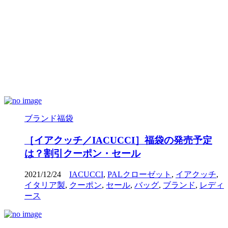
ブランド福袋
［イアクッチ／IACUCCI］福袋の発売予定
は？割引クーポン・セール
2021/12/24
IACUCCI
,
PALクローゼット
,
イアクッチ
,
イタリア製
,
クーポン
,
セール
,
バッグ
,
ブランド
,
レディ
ース