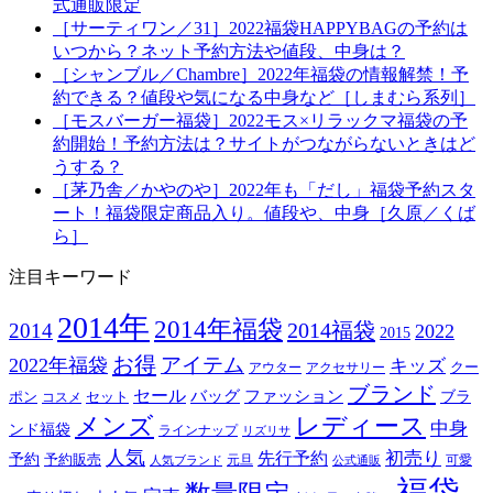
式通販限定
［サーティワン／31］2022福袋HAPPYBAGの予約は
いつから？ネット予約方法や値段、中身は？
［シャンブル／Chambre］2022年福袋の情報解禁！予
約できる？値段や気になる中身など［しまむら系列］
［モスバーガー福袋］2022モス×リラックマ福袋の予
約開始！予約方法は？サイトがつながらないときはど
うする？
［茅乃舎／かやのや］2022年も「だし」福袋予約スタ
ート！福袋限定商品入り。値段や、中身［久原／くば
ら］
注目キーワード
2014年
2014年福袋
2014福袋
2014
2022
2015
お得
アイテム
2022年福袋
キッズ
クー
アウター
アクセサリー
ブランド
セール
バッグ
ファッション
ブラ
ポン
セット
コスメ
メンズ
レディース
中身
ンド福袋
ラインナップ
リズリサ
人気
初売り
先行予約
予約
予約販売
元旦
可愛
人気ブランド
公式通販
福袋