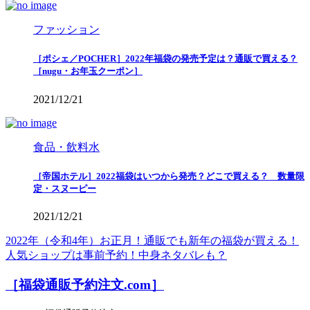
ファッション
［ポシェ／POCHER］2022年福袋の発売予定は？通販で買える？
［nugu・お年玉クーポン］
2021/12/21
食品・飲料水
［帝国ホテル］2022福袋はいつから発売？どこで買える？ 数量限
定・スヌーピー
2021/12/21
2022年（令和4年）お正月！通販でも新年の福袋が買える！
人気ショップは事前予約！中身ネタバレも？
［福袋通販予約注文.com］