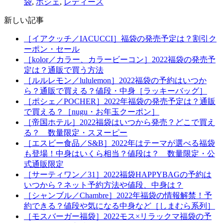
袋
,
ポシェ
,
レディース
新しい記事
［イアクッチ／IACUCCI］福袋の発売予定は？割引ク
ーポン・セール
［kolor／カラー、カラービーコン］2022福袋の発売予
定は？通販で買う方法
［ルルレモン／lululemon］2022福袋の予約はいつか
ら？通販で買える？値段・中身［ラッキーバッグ］
［ポシェ／POCHER］2022年福袋の発売予定は？通販
で買える？［nugu・お年玉クーポン］
［帝国ホテル］2022福袋はいつから発売？どこで買え
る？ 数量限定・スヌーピー
［エスビー食品／S&B］2022年はテーマが選べる福袋
も登場！中身はいくら相当？値段は？ 数量限定・公
式通販限定
［サーティワン／31］2022福袋HAPPYBAGの予約は
いつから？ネット予約方法や値段、中身は？
［シャンブル／Chambre］2022年福袋の情報解禁！予
約できる？値段や気になる中身など［しまむら系列］
［モスバーガー福袋］2022モス×リラックマ福袋の予