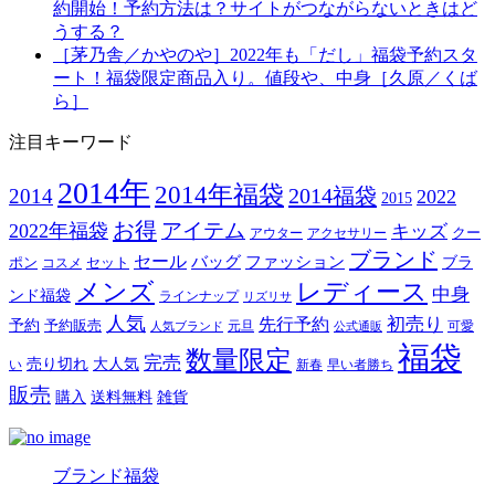
約開始！予約方法は？サイトがつながらないときはど
うする？
［茅乃舎／かやのや］2022年も「だし」福袋予約スタ
ート！福袋限定商品入り。値段や、中身［久原／くば
ら］
注目キーワード
2014年
2014年福袋
2014福袋
2014
2022
2015
お得
アイテム
2022年福袋
キッズ
クー
アウター
アクセサリー
ブランド
セール
バッグ
ファッション
ブラ
ポン
セット
コスメ
メンズ
レディース
中身
ンド福袋
ラインナップ
リズリサ
人気
初売り
先行予約
予約
予約販売
元旦
可愛
人気ブランド
公式通販
福袋
数量限定
完売
売り切れ
大人気
い
新春
早い者勝ち
販売
購入
送料無料
雑貨
ブランド福袋