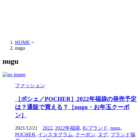
HOME
>
nugu
nugu
ファッション
［ポシェ／POCHER］2022年福袋の発売予定
は？通販で買える？［nugu・お年玉クーポ
ン］
2021/12/21
2022
,
2022年福袋
,
IGブランド
,
nugu
,
POCHER
,
インスタグラム
,
クーポン
,
ヌグ
,
ブランド福