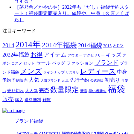
うする？
［茅乃舎／かやのや］2022年も「だし」福袋予約スタ
ート！福袋限定商品入り。値段や、中身［久原／くば
ら］
注目キーワード
2014年
2014年福袋
2014福袋
2014
2022
2015
お得
アイテム
2022年福袋
キッズ
クー
アウター
アクセサリー
ブランド
セール
バッグ
ファッション
ブラ
ポン
セット
コスメ
メンズ
レディース
中身
ンド福袋
ラインナップ
リズリサ
人気
初売り
先行予約
予約
予約販売
元旦
可愛
人気ブランド
公式通販
福袋
数量限定
完売
売り切れ
大人気
い
新春
早い者勝ち
販売
購入
送料無料
雑貨
ブランド福袋
［イアクッチ／IACUCCI］福袋の発売予定は？割引クーポン・セ