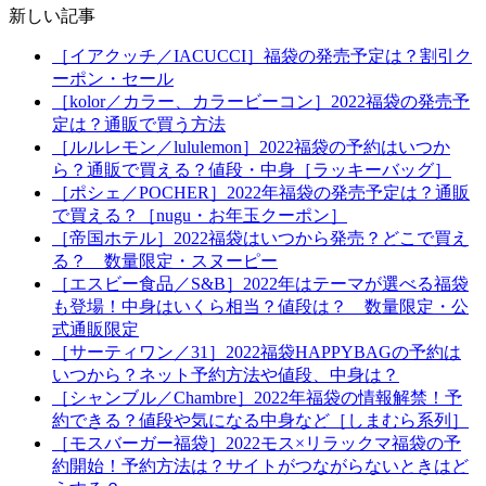
新しい記事
［イアクッチ／IACUCCI］福袋の発売予定は？割引ク
ーポン・セール
［kolor／カラー、カラービーコン］2022福袋の発売予
定は？通販で買う方法
［ルルレモン／lululemon］2022福袋の予約はいつか
ら？通販で買える？値段・中身［ラッキーバッグ］
［ポシェ／POCHER］2022年福袋の発売予定は？通販
で買える？［nugu・お年玉クーポン］
［帝国ホテル］2022福袋はいつから発売？どこで買え
る？ 数量限定・スヌーピー
［エスビー食品／S&B］2022年はテーマが選べる福袋
も登場！中身はいくら相当？値段は？ 数量限定・公
式通販限定
［サーティワン／31］2022福袋HAPPYBAGの予約は
いつから？ネット予約方法や値段、中身は？
［シャンブル／Chambre］2022年福袋の情報解禁！予
約できる？値段や気になる中身など［しまむら系列］
［モスバーガー福袋］2022モス×リラックマ福袋の予
約開始！予約方法は？サイトがつながらないときはど