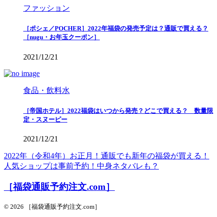
ファッション
［ポシェ／POCHER］2022年福袋の発売予定は？通販で買える？
［nugu・お年玉クーポン］
2021/12/21
食品・飲料水
［帝国ホテル］2022福袋はいつから発売？どこで買える？ 数量限
定・スヌーピー
2021/12/21
2022年（令和4年）お正月！通販でも新年の福袋が買える！
人気ショップは事前予約！中身ネタバレも？
［福袋通販予約注文.com］
© 2026 ［福袋通販予約注文.com］