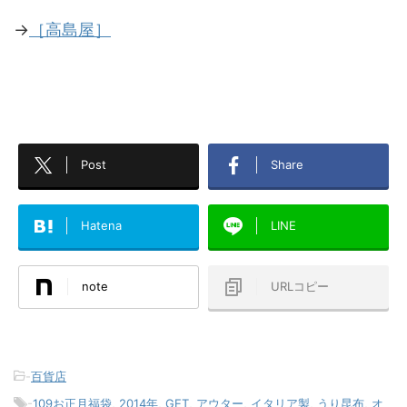
→
［高島屋］
Post
Share
Hatena
LINE
note
URLコピー
-
百貨店
-
109お正月福袋
,
2014年
,
GET
,
アウター
,
イタリア製
,
うり昆布
,
オ