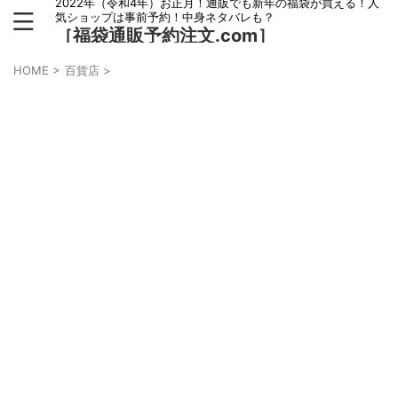
2022年（令和4年）お正月！通販でも新年の福袋が買える！人
気ショップは事前予約！中身ネタバレも？
［福袋通販予約注文.com］
HOME
>
百貨店
>