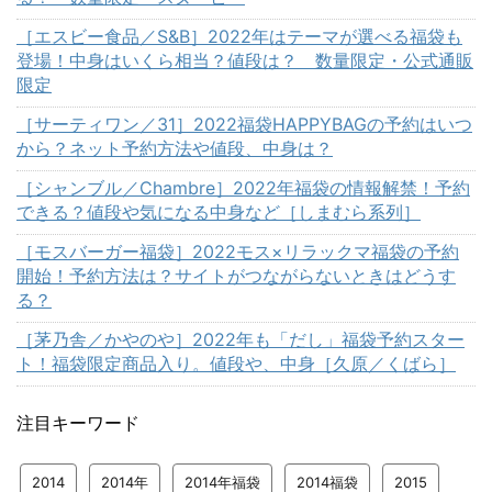
［エスビー食品／S&B］2022年はテーマが選べる福袋も
登場！中身はいくら相当？値段は？ 数量限定・公式通販
限定
［サーティワン／31］2022福袋HAPPYBAGの予約はいつ
から？ネット予約方法や値段、中身は？
［シャンブル／Chambre］2022年福袋の情報解禁！予約
できる？値段や気になる中身など［しまむら系列］
［モスバーガー福袋］2022モス×リラックマ福袋の予約
開始！予約方法は？サイトがつながらないときはどうす
る？
［茅乃舎／かやのや］2022年も「だし」福袋予約スター
ト！福袋限定商品入り。値段や、中身［久原／くばら］
注目キーワード
2014
2014年
2014年福袋
2014福袋
2015