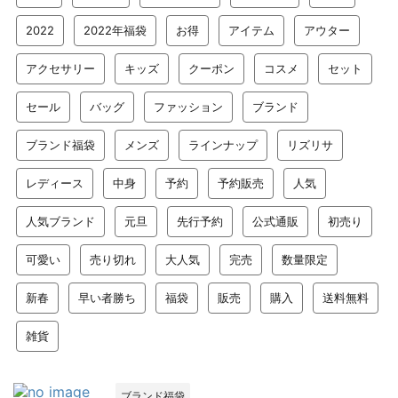
2022
2022年福袋
お得
アイテム
アウター
アクセサリー
キッズ
クーポン
コスメ
セット
セール
バッグ
ファッション
ブランド
ブランド福袋
メンズ
ラインナップ
リズリサ
レディース
中身
予約
予約販売
人気
人気ブランド
元旦
先行予約
公式通販
初売り
可愛い
売り切れ
大人気
完売
数量限定
新春
早い者勝ち
福袋
販売
購入
送料無料
雑貨
ブランド福袋