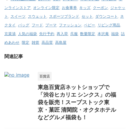
ンラインストア
,
オンライン限定
,
お食事券
,
キッズ
,
クーポン
,
ジャケッ
ト
,
スイーツ
,
スウェット
,
スポーツブランド
,
セット
,
ダウンコート
,
ネ
クタイ
,
バッグ
,
フード
,
プーマ
,
ファッション
,
ベビー
,
リビング用品
,
京菜漬
,
人気の福袋
,
先行予約
,
再入荷
,
呉服
,
数量限定
,
本沢庵
,
福袋
,
詰
めあわせ
,
限定
,
雑貨
,
高品質
,
高島屋
関連記事
百貨店
東急百貨店ネットショップで
「渋谷ヒカリエ シンクス」の福
袋を販売！スープストック東
京・菓匠 清閑院・オクタホテル
などグルメ福袋も！