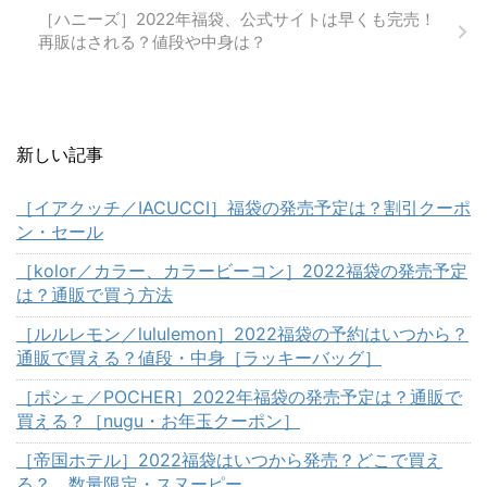
［ハニーズ］2022年福袋、公式サイトは早くも完売！
再販はされる？値段や中身は？
新しい記事
［イアクッチ／IACUCCI］福袋の発売予定は？割引クーポ
ン・セール
［kolor／カラー、カラービーコン］2022福袋の発売予定
は？通販で買う方法
［ルルレモン／lululemon］2022福袋の予約はいつから？
通販で買える？値段・中身［ラッキーバッグ］
［ポシェ／POCHER］2022年福袋の発売予定は？通販で
買える？［nugu・お年玉クーポン］
［帝国ホテル］2022福袋はいつから発売？どこで買え
る？ 数量限定・スヌーピー