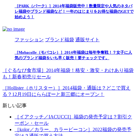
［PARK（パーク）］2014年福袋販売中！数量限定や人気のネタバ
レ福袋やブランド福袋など！一年のはじまりをお得な福袋のGETで
始めよう！
ファッション
ブランド福袋
通販サイト
［Mobacolle（モバコレ）］2014年福袋は毎年争奪戦！？女子に人
気のブランド福袋をいち早く販売！要チェックです。
［ぐるなび食市場］2014年福袋！格安・激安・わけあり福袋
も！新春初売りセール
［Hollister（ホリスター）］2014福袋・通販は？どこで買え
る？12月19日にららぽーと新三郷にオープン！
新しい記事
［イアクッチ／IACUCCI］福袋の発売予定は？割引ク
ーポン・セール
［kolor／カラー、カラービーコン］2022福袋の発売予
定は？通販で買う方法