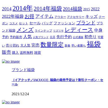
2014年
2014年福袋
2014福袋
2014
2022
2015
お得
アイテム
2022年福袋
キッズ
クー
アウター
アクセサリー
ブランド
セール
バッグ
ファッション
ブラ
ポン
セット
コスメ
メンズ
レディース
中身
ンド福袋
ラインナップ
リズリサ
人気
初売り
先行予約
予約
予約販売
元旦
可愛
人気ブランド
公式通販
福袋
数量限定
完売
売り切れ
大人気
い
新春
早い者勝ち
販売
購入
送料無料
雑貨
ブランド福袋
［イアクッチ／IACUCCI］福袋の発売予定は？割引クーポン・セ
ール
2021/12/24