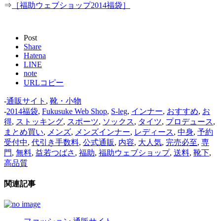
⇒
［福助ウェブショップ2014福袋］
Post
Share
Hatena
LINE
note
URLコピー
-
通販サイト
,
靴・小物
-
2014福袋
,
Fukusuke Web Shop
,
S-leg
,
インナー
,
おすすめ
,
お
得
,
ストッキング
,
スポーツ
,
ソックス
,
タイツ
,
プロデュース
,
まとめ買い
,
メンズ
,
メンズインナー
,
レディース
,
中身
,
予約
受付中
,
代引き手数料
,
公式通販
,
内容
,
大人気
,
完売必至
,
専
門
,
無料
,
益若つばさ
,
福助
,
福助ウェブショップ
,
送料
,
靴下
,
高品質
関連記事