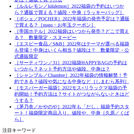
［ルルレモン／lululemon］2022福袋の予約はいつか
ら？通販で買える？値段・中身［ラッキーバッグ］
［ポシェ／POCHER］2022年福袋の発売予定は？通販
で買える？［nugu・お年玉クーポン］
［帝国ホテル］2022福袋はいつから発売？どこで買え
る？ 数量限定・スヌーピー
［エスビー食品／S&B］2022年はテーマが選べる福袋
も登場！中身はいくら相当？値段は？ 数量限定・公
式通販限定
［サーティワン／31］2022福袋HAPPYBAGの予約は
いつから？ネット予約方法や値段、中身は？
［シャンブル／Chambre］2022年福袋の情報解禁！予
約できる？値段や気になる中身など［しまむら系列］
［モスバーガー福袋］2022モス×リラックマ福袋の予
約開始！予約方法は？サイトがつながらないときはど
うする？
［茅乃舎／かやのや］2022年も「だし」福袋予約スタ
ート！福袋限定商品入り。値段や、中身［久原／くば
ら］
注目キーワード