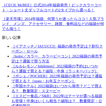
［CECIL McBEE］公式2014年福袋発売！ビックカラーコー
ト・ショート丈ダッフルコートの2タイプから選べる！
［楽天市場］2014年福袋、何買うか迷ったらココ！人気ブラ
ンド、メンズ、アクセサリー、雑貨、食料品などの福袋が何
でも揃う！
新しい記事
［イアクッチ／IACUCCI］福袋の発売予定は？割引ク
ーポン・セール
［kolor／カラー、カラービーコン］2022福袋の発売予
定は？通販で買う方法
［ルルレモン／lululemon］2022福袋の予約はいつか
ら？通販で買える？値段・中身［ラッキーバッグ］
［ポシェ／POCHER］2022年福袋の発売予定は？通販
で買える？［nugu・お年玉クーポン］
［帝国ホテル］2022福袋はいつから発売？どこで買え
る？ 数量限定・スヌーピー
［エスビー食品／S&B］2022年はテーマが選べる福袋
も登場！中身はいくら相当？値段は？ 数量限定・公
式通販限定