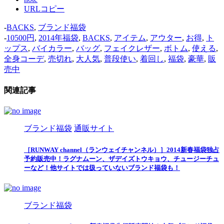
URLコピー
-
BACKS
,
ブランド福袋
-
10500円
,
2014年福袋
,
BACKS
,
アイテム
,
アウター
,
お得
,
ト
ップス
,
バイカラー
,
バッグ
,
フェイクレザー
,
ボトム
,
使える
,
全身コーデ
,
売切れ
,
大人気
,
普段使い
,
着回し
,
福袋
,
豪華
,
販
売中
関連記事
ブランド福袋
通販サイト
［RUNWAY channel（ランウェイチャンネル）］2014新春福袋独占
予約販売中！ラグナムーン、ザデイズトウキョウ、チュージーチュ
ーなど！他サイトでは扱っていないブランド福袋も！
ブランド福袋