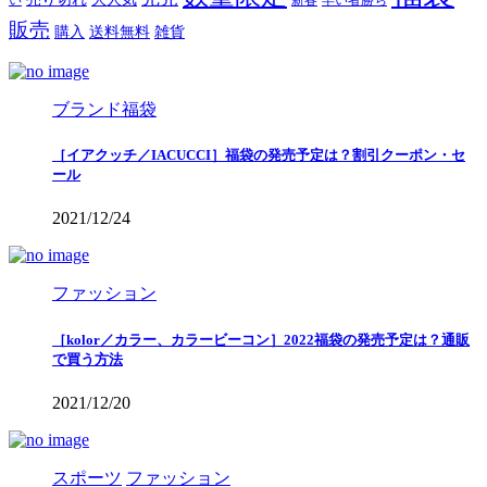
い
新春
早い者勝ち
販売
購入
送料無料
雑貨
ブランド福袋
［イアクッチ／IACUCCI］福袋の発売予定は？割引クーポン・セ
ール
2021/12/24
ファッション
［kolor／カラー、カラービーコン］2022福袋の発売予定は？通販
で買う方法
2021/12/20
スポーツ
ファッション