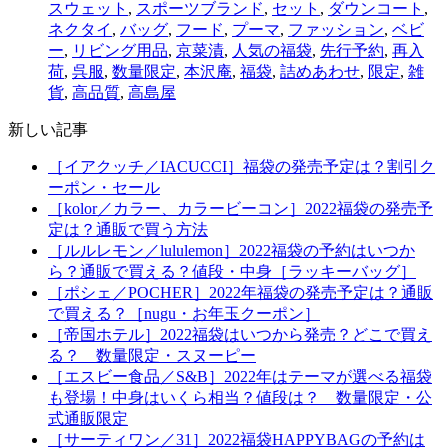
スウェット
,
スポーツブランド
,
セット
,
ダウンコート
,
ネクタイ
,
バッグ
,
フード
,
プーマ
,
ファッション
,
ベビ
ー
,
リビング用品
,
京菜漬
,
人気の福袋
,
先行予約
,
再入
荷
,
呉服
,
数量限定
,
本沢庵
,
福袋
,
詰めあわせ
,
限定
,
雑
貨
,
高品質
,
高島屋
新しい記事
［イアクッチ／IACUCCI］福袋の発売予定は？割引ク
ーポン・セール
［kolor／カラー、カラービーコン］2022福袋の発売予
定は？通販で買う方法
［ルルレモン／lululemon］2022福袋の予約はいつか
ら？通販で買える？値段・中身［ラッキーバッグ］
［ポシェ／POCHER］2022年福袋の発売予定は？通販
で買える？［nugu・お年玉クーポン］
［帝国ホテル］2022福袋はいつから発売？どこで買え
る？ 数量限定・スヌーピー
［エスビー食品／S&B］2022年はテーマが選べる福袋
も登場！中身はいくら相当？値段は？ 数量限定・公
式通販限定
［サーティワン／31］2022福袋HAPPYBAGの予約は