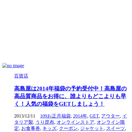
百貨店
高島屋は2014年福袋の予約受付中！高島屋の
高品質商品をお得に、誰よりもどこよりも早
く！人気の福袋をGETしましょう！
2013/12/11
109お正月福袋
,
2014年
,
GET
,
アウター
,
イ
タリア製
,
うり昆布
,
オンラインストア
,
オンライン限
定
,
お食事券
,
キッズ
,
クーポン
,
ジャケット
,
スイーツ
,