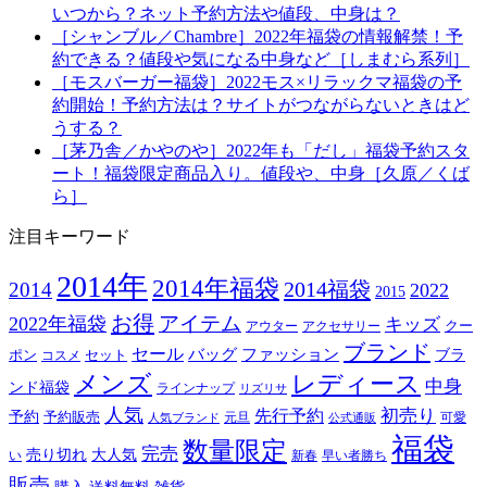
いつから？ネット予約方法や値段、中身は？
［シャンブル／Chambre］2022年福袋の情報解禁！予
約できる？値段や気になる中身など［しまむら系列］
［モスバーガー福袋］2022モス×リラックマ福袋の予
約開始！予約方法は？サイトがつながらないときはど
うする？
［茅乃舎／かやのや］2022年も「だし」福袋予約スタ
ート！福袋限定商品入り。値段や、中身［久原／くば
ら］
注目キーワード
2014年
2014年福袋
2014福袋
2014
2022
2015
お得
アイテム
2022年福袋
キッズ
クー
アウター
アクセサリー
ブランド
セール
バッグ
ファッション
ブラ
ポン
セット
コスメ
メンズ
レディース
中身
ンド福袋
ラインナップ
リズリサ
人気
初売り
先行予約
予約
予約販売
元旦
可愛
人気ブランド
公式通販
福袋
数量限定
完売
売り切れ
大人気
い
新春
早い者勝ち
販売