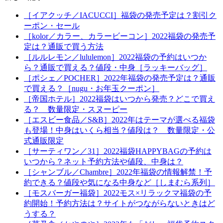
［イアクッチ／IACUCCI］福袋の発売予定は？割引ク
ーポン・セール
［kolor／カラー、カラービーコン］2022福袋の発売予
定は？通販で買う方法
［ルルレモン／lululemon］2022福袋の予約はいつか
ら？通販で買える？値段・中身［ラッキーバッグ］
［ポシェ／POCHER］2022年福袋の発売予定は？通販
で買える？［nugu・お年玉クーポン］
［帝国ホテル］2022福袋はいつから発売？どこで買え
る？ 数量限定・スヌーピー
［エスビー食品／S&B］2022年はテーマが選べる福袋
も登場！中身はいくら相当？値段は？ 数量限定・公
式通販限定
［サーティワン／31］2022福袋HAPPYBAGの予約は
いつから？ネット予約方法や値段、中身は？
［シャンブル／Chambre］2022年福袋の情報解禁！予
約できる？値段や気になる中身など［しまむら系列］
［モスバーガー福袋］2022モス×リラックマ福袋の予
約開始！予約方法は？サイトがつながらないときはど
うする？