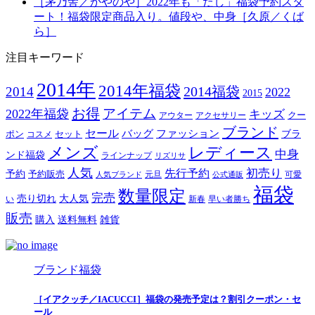
［茅乃舎／かやのや］2022年も「だし」福袋予約スタ
ート！福袋限定商品入り。値段や、中身［久原／くば
ら］
注目キーワード
2014年
2014年福袋
2014福袋
2014
2022
2015
お得
アイテム
2022年福袋
キッズ
クー
アウター
アクセサリー
ブランド
セール
バッグ
ファッション
ブラ
ポン
セット
コスメ
メンズ
レディース
中身
ンド福袋
ラインナップ
リズリサ
人気
初売り
先行予約
予約
予約販売
元旦
可愛
人気ブランド
公式通販
福袋
数量限定
完売
売り切れ
大人気
い
新春
早い者勝ち
販売
購入
送料無料
雑貨
ブランド福袋
［イアクッチ／IACUCCI］福袋の発売予定は？割引クーポン・セ
ール