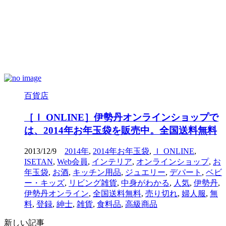
百貨店
［Ｉ ONLINE］伊勢丹オンラインショップで
は、2014年お年玉袋を販売中。全国送料無料
2013/12/9
2014年
,
2014年お年玉袋
,
Ｉ ONLINE
,
ISETAN
,
Web会員
,
インテリア
,
オンラインショップ
,
お
年玉袋
,
お酒
,
キッチン用品
,
ジュエリー
,
デパート
,
ベビ
ー・キッズ
,
リビング雑貨
,
中身がわかる
,
人気
,
伊勢丹
,
伊勢丹オンライン
,
全国送料無料
,
売り切れ
,
婦人服
,
無
料
,
登録
,
紳士
,
雑貨
,
食料品
,
高級商品
新しい記事