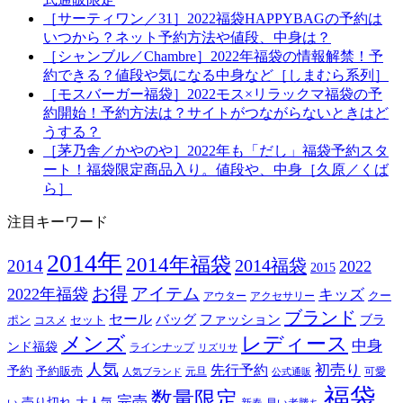
［サーティワン／31］2022福袋HAPPYBAGの予約は
いつから？ネット予約方法や値段、中身は？
［シャンブル／Chambre］2022年福袋の情報解禁！予
約できる？値段や気になる中身など［しまむら系列］
［モスバーガー福袋］2022モス×リラックマ福袋の予
約開始！予約方法は？サイトがつながらないときはど
うする？
［茅乃舎／かやのや］2022年も「だし」福袋予約スタ
ート！福袋限定商品入り。値段や、中身［久原／くば
ら］
注目キーワード
2014年
2014年福袋
2014福袋
2014
2022
2015
お得
アイテム
2022年福袋
キッズ
クー
アウター
アクセサリー
ブランド
セール
バッグ
ファッション
ブラ
ポン
セット
コスメ
メンズ
レディース
中身
ンド福袋
ラインナップ
リズリサ
人気
初売り
先行予約
予約
予約販売
元旦
可愛
人気ブランド
公式通販
福袋
数量限定
完売
売り切れ
大人気