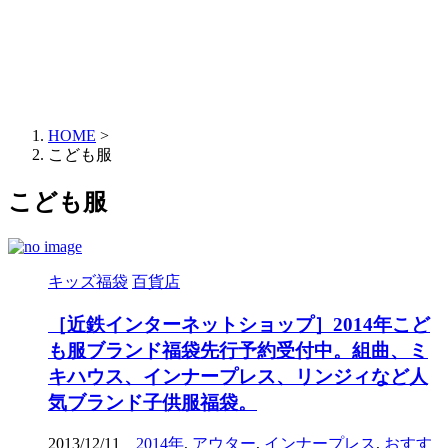
HOME
>
こども服
こども服
キッズ福袋
百貨店
［近鉄インターネットショップ］2014年こど
も服ブランド福袋先行予約受付中。組曲、ミ
キハウス、インナープレス、リンジィなど人
気ブランド子供服福袋。
2013/12/11
2014年
,
アウター
,
インナープレス
,
おすす