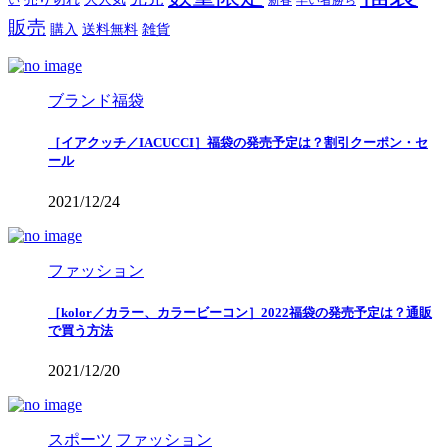
い
新春
早い者勝ち
販売
購入
送料無料
雑貨
ブランド福袋
［イアクッチ／IACUCCI］福袋の発売予定は？割引クーポン・セ
ール
2021/12/24
ファッション
［kolor／カラー、カラービーコン］2022福袋の発売予定は？通販
で買う方法
2021/12/20
スポーツ
ファッション