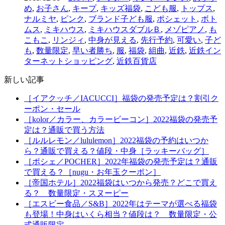
め
,
お子さん
,
キープ
,
キッズ福袋
,
こども服
,
トップス
,
ナルミヤ
,
ピンク
,
ブランド子ども服
,
ポシェット
,
ボト
ムス
,
ミキハウス
,
ミキハウスダブルＢ
,
メゾピアノ
,
も
こもこ
,
リンジィ
,
中身が見える
,
先行予約
,
可愛い
,
子ど
も
,
数量限定
,
早い者勝ち
,
服
,
福袋
,
組曲
,
近鉄
,
近鉄イン
ターネットショッピング
,
近鉄百貨店
新しい記事
［イアクッチ／IACUCCI］福袋の発売予定は？割引ク
ーポン・セール
［kolor／カラー、カラービーコン］2022福袋の発売予
定は？通販で買う方法
［ルルレモン／lululemon］2022福袋の予約はいつか
ら？通販で買える？値段・中身［ラッキーバッグ］
［ポシェ／POCHER］2022年福袋の発売予定は？通販
で買える？［nugu・お年玉クーポン］
［帝国ホテル］2022福袋はいつから発売？どこで買え
る？ 数量限定・スヌーピー
［エスビー食品／S&B］2022年はテーマが選べる福袋
も登場！中身はいくら相当？値段は？ 数量限定・公
式通販限定