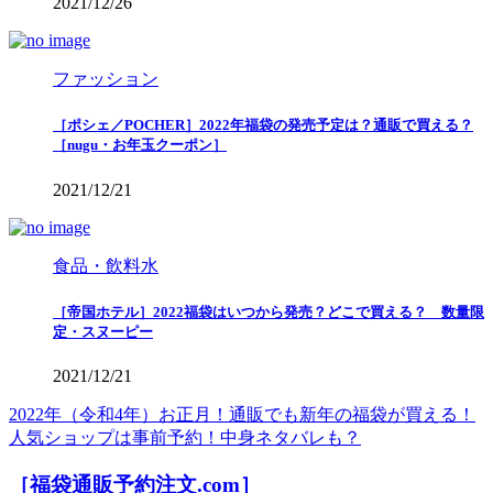
2021/12/26
ファッション
［ポシェ／POCHER］2022年福袋の発売予定は？通販で買える？
［nugu・お年玉クーポン］
2021/12/21
食品・飲料水
［帝国ホテル］2022福袋はいつから発売？どこで買える？ 数量限
定・スヌーピー
2021/12/21
2022年（令和4年）お正月！通販でも新年の福袋が買える！
人気ショップは事前予約！中身ネタバレも？
［福袋通販予約注文.com］