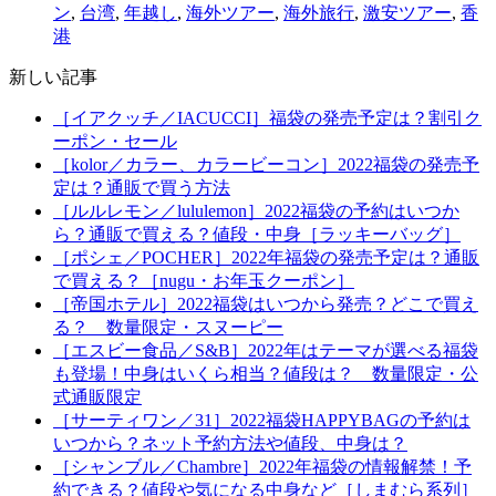
ン
,
台湾
,
年越し
,
海外ツアー
,
海外旅行
,
激安ツアー
,
香
港
新しい記事
［イアクッチ／IACUCCI］福袋の発売予定は？割引ク
ーポン・セール
［kolor／カラー、カラービーコン］2022福袋の発売予
定は？通販で買う方法
［ルルレモン／lululemon］2022福袋の予約はいつか
ら？通販で買える？値段・中身［ラッキーバッグ］
［ポシェ／POCHER］2022年福袋の発売予定は？通販
で買える？［nugu・お年玉クーポン］
［帝国ホテル］2022福袋はいつから発売？どこで買え
る？ 数量限定・スヌーピー
［エスビー食品／S&B］2022年はテーマが選べる福袋
も登場！中身はいくら相当？値段は？ 数量限定・公
式通販限定
［サーティワン／31］2022福袋HAPPYBAGの予約は
いつから？ネット予約方法や値段、中身は？
［シャンブル／Chambre］2022年福袋の情報解禁！予
約できる？値段や気になる中身など［しまむら系列］