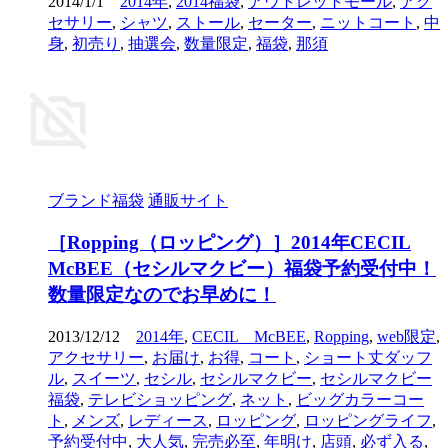
2014/1/1
2014年
,
2014福袋
,
アウトレットモール
,
アク
セサリー
,
シャツ
,
ストール
,
セーター
,
ニットコート
,
中
身
,
初売り
,
抽選会
,
数量限定
,
福袋
,
那須
ブランド福袋
通販サイト
［Ropping（ロッピング）］2014年CECIL
McBEE（セシルマクビー）福袋予約受付中！
数量限定なのでお早めに！
2013/12/12
2014年
,
CECIL McBEE
,
Ropping
,
web限定
,
アクセサリー
,
お届け
,
お得
,
コート
,
ショート丈ダッフ
ル
,
スイーツ
,
セシル
,
セシルマクビー
,
セシルマクビー
福袋
,
テレビショッピング
,
ネット
,
ビッグカラーコー
ト
,
メンズ
,
レディース
,
ロッピング
,
ロッピングライフ
,
予約受付中
,
大人気
,
完売必至
,
年明け
,
店頭
,
必ず入る
,