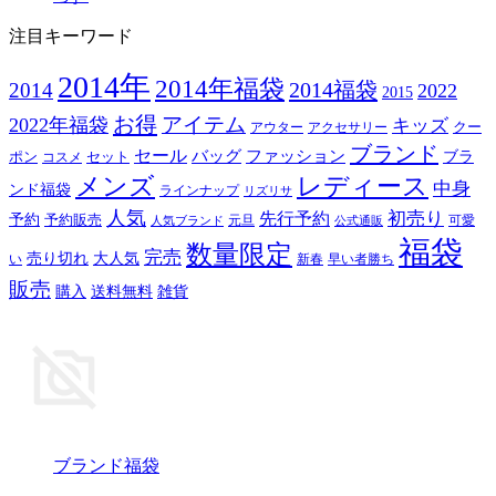
注目キーワード
2014年
2014年福袋
2014福袋
2014
2022
2015
お得
アイテム
2022年福袋
キッズ
クー
アウター
アクセサリー
ブランド
セール
バッグ
ファッション
ブラ
ポン
セット
コスメ
メンズ
レディース
中身
ンド福袋
ラインナップ
リズリサ
人気
初売り
先行予約
予約
予約販売
元旦
可愛
人気ブランド
公式通販
福袋
数量限定
完売
売り切れ
大人気
い
新春
早い者勝ち
販売
購入
送料無料
雑貨
ブランド福袋