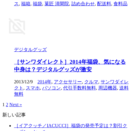
ス
,
福箱
,
福袋
,
菓匠 清閑院
,
詰め合わせ
,
配送料
,
食料品
デジタルグッズ
［サンワダイレクト］2014年福袋、気になる
中身は？デジタルグッズが激安
2013/12/9
2014年
,
アクセサリー
,
クルマ
,
サンワダイレ
クト
,
スマホ
,
パソコン
,
代引手数料無料
,
周辺機器
,
送料
無料
1
2
Next »
新しい記事
［イアクッチ／IACUCCI］福袋の発売予定は？割引ク