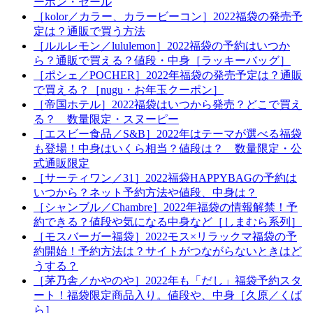
ーポン・セール
［kolor／カラー、カラービーコン］2022福袋の発売予
定は？通販で買う方法
［ルルレモン／lululemon］2022福袋の予約はいつか
ら？通販で買える？値段・中身［ラッキーバッグ］
［ポシェ／POCHER］2022年福袋の発売予定は？通販
で買える？［nugu・お年玉クーポン］
［帝国ホテル］2022福袋はいつから発売？どこで買え
る？ 数量限定・スヌーピー
［エスビー食品／S&B］2022年はテーマが選べる福袋
も登場！中身はいくら相当？値段は？ 数量限定・公
式通販限定
［サーティワン／31］2022福袋HAPPYBAGの予約は
いつから？ネット予約方法や値段、中身は？
［シャンブル／Chambre］2022年福袋の情報解禁！予
約できる？値段や気になる中身など［しまむら系列］
［モスバーガー福袋］2022モス×リラックマ福袋の予
約開始！予約方法は？サイトがつながらないときはど
うする？
［茅乃舎／かやのや］2022年も「だし」福袋予約スタ
ート！福袋限定商品入り。値段や、中身［久原／くば
ら］