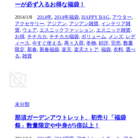
ーが必ず入るお得な福袋！
2014/1/8
2014年
,
2014年福袋
,
HAPPY BAG
,
アウター
,
アクセサリー
,
アジアン
,
アジアン雑貨
,
インテリア雑
貨
,
ウェア
,
エスニックファッション
,
エスニック雑貨
,
お得
,
チチカカ
,
チチカカ福袋
,
ボリューム
,
メンズ
,
レデ
ィース
,
今すぐ使える
,
再々入荷
,
冬物
,
好評
,
完売
,
数量
限定
,
新春
,
新春福袋
,
楽天
,
楽天ストア
,
福袋
,
衣料
,
選べ
る
,
雑貨
未分類
那須ガーデンアウトレット、初売り「福袋
祭」数量限定や中身が5倍以上！