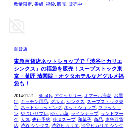
数量限定
,
番組
,
福袋
,
販売
,
販売中
百貨店
東急百貨店ネットショップで「渋谷ヒカリエ
シンクス」の福袋を販売！スープストック東
京・菓匠 清閑院・オクタホテルなどグルメ福
袋も！
2014/11/21
ShinQs
,
アクセサリー
,
オマール海老
,
お届
け
,
キッチン用品
,
グルメ
,
シンクス
,
スープストック東
京
,
ネットショッピング
,
ネットショップ
,
ファッショ
ン
,
やさいサブレ
,
ゆりい菓
,
ラインナップ
,
ランドマー
ク
,
人気
,
先行予約
,
冷凍スープ
,
和菓子
,
商品
,
東急百貨
店
,
渋谷 シンクス
,
渋谷ヒカリエ
,
渋谷ヒカリエ シンク