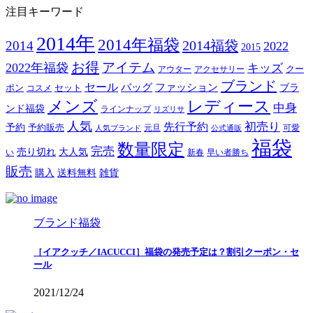
注目キーワード
2014年
2014年福袋
2014福袋
2014
2022
2015
お得
アイテム
2022年福袋
キッズ
クー
アウター
アクセサリー
ブランド
セール
バッグ
ファッション
ブラ
ポン
セット
コスメ
メンズ
レディース
中身
ンド福袋
ラインナップ
リズリサ
人気
初売り
先行予約
予約
予約販売
元旦
可愛
人気ブランド
公式通販
福袋
数量限定
完売
売り切れ
大人気
い
新春
早い者勝ち
販売
購入
送料無料
雑貨
ブランド福袋
［イアクッチ／IACUCCI］福袋の発売予定は？割引クーポン・セ
ール
2021/12/24