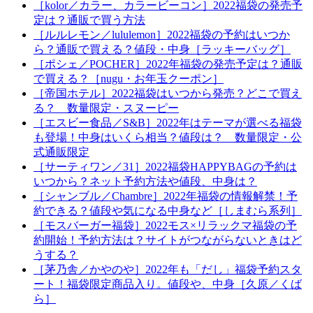
［kolor／カラー、カラービーコン］2022福袋の発売予
定は？通販で買う方法
［ルルレモン／lululemon］2022福袋の予約はいつか
ら？通販で買える？値段・中身［ラッキーバッグ］
［ポシェ／POCHER］2022年福袋の発売予定は？通販
で買える？［nugu・お年玉クーポン］
［帝国ホテル］2022福袋はいつから発売？どこで買え
る？ 数量限定・スヌーピー
［エスビー食品／S&B］2022年はテーマが選べる福袋
も登場！中身はいくら相当？値段は？ 数量限定・公
式通販限定
［サーティワン／31］2022福袋HAPPYBAGの予約は
いつから？ネット予約方法や値段、中身は？
［シャンブル／Chambre］2022年福袋の情報解禁！予
約できる？値段や気になる中身など［しまむら系列］
［モスバーガー福袋］2022モス×リラックマ福袋の予
約開始！予約方法は？サイトがつながらないときはど
うする？
［茅乃舎／かやのや］2022年も「だし」福袋予約スタ
ート！福袋限定商品入り。値段や、中身［久原／くば
ら］