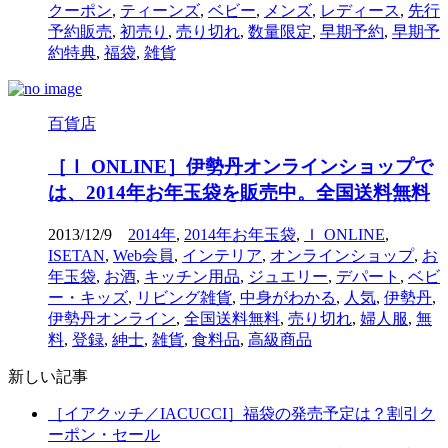
クーポン
,
ティーンズ
,
ベビー
,
メンズ
,
レディース
,
先行
予約販売
,
初売り
,
売り切れ
,
数量限定
,
早期予約
,
早期予
約特典
,
福袋
,
雑貨
百貨店
［Ｉ ONLINE］伊勢丹オンラインショップで
は、2014年お年玉袋を販売中。全国送料無料
2013/12/9
2014年
,
2014年お年玉袋
,
Ｉ ONLINE
,
ISETAN
,
Web会員
,
インテリア
,
オンラインショップ
,
お
年玉袋
,
お酒
,
キッチン用品
,
ジュエリー
,
デパート
,
ベビ
ー・キッズ
,
リビング雑貨
,
中身がわかる
,
人気
,
伊勢丹
,
伊勢丹オンライン
,
全国送料無料
,
売り切れ
,
婦人服
,
無
料
,
登録
,
紳士
,
雑貨
,
食料品
,
高級商品
新しい記事
［イアクッチ／IACUCCI］福袋の発売予定は？割引ク
ーポン・セール