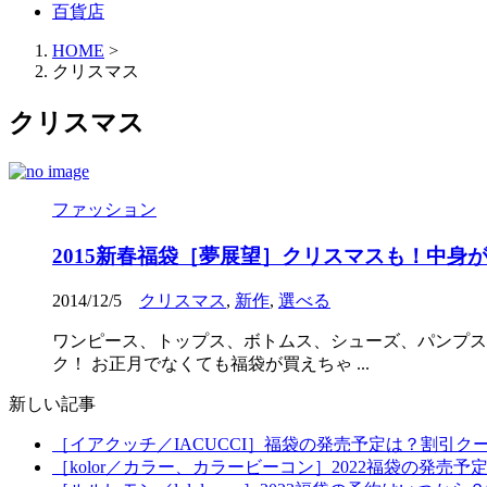
百貨店
HOME
>
クリスマス
クリスマス
ファッション
2015新春福袋［夢展望］クリスマスも！中身
2014/12/5
クリスマス
,
新作
,
選べる
ワンピース、トップス、ボトムス、シューズ、パンプス
ク！ お正月でなくても福袋が買えちゃ ...
新しい記事
［イアクッチ／IACUCCI］福袋の発売予定は？割引ク
［kolor／カラー、カラービーコン］2022福袋の発売