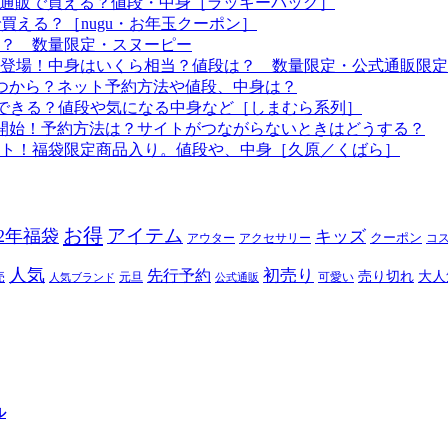
つから？通販で買える？値段・中身［ラッキーバッグ］
で買える？［nugu・お年玉クーポン］
る？ 数量限定・スヌーピー
袋も登場！中身はいくら相当？値段は？ 数量限定・公式通販限定
はいつから？ネット予約方法や値段、中身は？
！予約できる？値段や気になる中身など［しまむら系列］
約開始！予約方法は？サイトがつながらないときはどうする？
ート！福袋限定商品入り。値段や、中身［久原／くばら］
お得
アイテム
22年福袋
キッズ
クーポン
アウター
アクセサリー
コ
人気
初売り
先行予約
売り切れ
大人
売
元旦
可愛い
人気ブランド
公式通販
ル