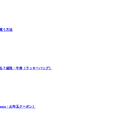
で買う方法
買える？値段・中身［ラッキーバッグ］
nugu・お年玉クーポン］