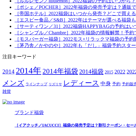
［ルルレモン／lululemon］2022福袋の予約はい
［ポシェ／POCHER］2022年福袋の発売予定は？通販
［帝国ホテル］2022福袋はいつから発売？どこで買え
［エスビー食品／S&B］2022年はテーマが選べる福
［サーティワン／31］2022福袋HAPPYBAGの予約
［シャンブル／Chambre］2022年福袋の情報解禁
［モスバーガー福袋］2022モス×リラックマ福袋の予
［茅乃舎／かやのや］2022年も「だし」福袋予約スタ
注目キーワード
2014年
2014年福袋
2014福袋
2014
2022
20
2015
メンズ
レディース
中身
予約
予約販
ラインナップ
リズリサ
雑貨
ブランド福袋
［イアクッチ／IACUCCI］福袋の発売予定は？割引クーポン・セー