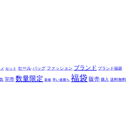
ブランド
セール
バッグ
ファッション
ブランド福袋
セット
スメ
福袋
数量限定
販売
完売
購入
気
送料無料
新春
早い者勝ち