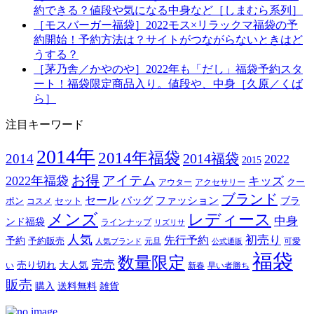
約できる？値段や気になる中身など［しまむら系列］
［モスバーガー福袋］2022モス×リラックマ福袋の予
約開始！予約方法は？サイトがつながらないときはど
うする？
［茅乃舎／かやのや］2022年も「だし」福袋予約スタ
ート！福袋限定商品入り。値段や、中身［久原／くば
ら］
注目キーワード
2014年
2014年福袋
2014福袋
2014
2022
2015
お得
アイテム
2022年福袋
キッズ
クー
アウター
アクセサリー
ブランド
セール
バッグ
ファッション
ブラ
ポン
セット
コスメ
メンズ
レディース
中身
ンド福袋
ラインナップ
リズリサ
人気
初売り
先行予約
予約
予約販売
元旦
可愛
人気ブランド
公式通販
福袋
数量限定
完売
売り切れ
大人気
い
新春
早い者勝ち
販売
購入
送料無料
雑貨