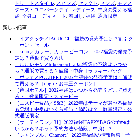
トリートスタイル
,
スピンズ
,
セレクト
,
メンズ
,
モンス
ターズ・ユニバーシティ
,
レディース
,
中身の見える福
袋
,
全身コーディネート
,
着回し
,
福袋
,
通販限定
新しい記事
［イアクッチ／IACUCCI］福袋の発売予定は？割引ク
ーポン・セール
［kolor／カラー、カラービーコン］2022福袋の発売予
定は？通販で買う方法
［ルルレモン／lululemon］2022福袋の予約はいつか
ら？通販で買える？値段・中身［ラッキーバッグ］
［ポシェ／POCHER］2022年福袋の発売予定は？通販
で買える？［nugu・お年玉クーポン］
［帝国ホテル］2022福袋はいつから発売？どこで買え
る？ 数量限定・スヌーピー
［エスビー食品／S&B］2022年はテーマが選べる福袋
も登場！中身はいくら相当？値段は？ 数量限定・公
式通販限定
［サーティワン／31］2022福袋HAPPYBAGの予約は
いつから？ネット予約方法や値段、中身は？
［シャンブル／Chambre］2022年福袋の情報解禁！予