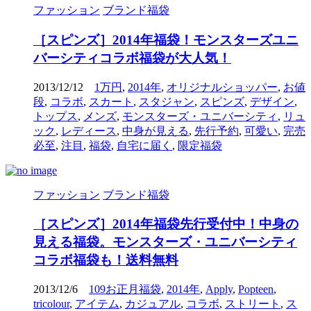
ファッション
ブランド福袋
［スピンズ］2014年福袋！モンスターズユニ
バーシティコラボ福袋が大人気！
2013/12/12
1万円
,
2014年
,
オリジナルショッパー
,
お値
段
,
コラボ
,
スカート
,
スタジャン
,
スピンズ
,
デザイン
,
トップス
,
メンズ
,
モンスターズ・ユニバーシティ
,
リュ
ック
,
レディース
,
中身が見える
,
先行予約
,
可愛い
,
完売
必至
,
注目
,
福袋
,
自宅に届く
,
限定福袋
ファッション
ブランド福袋
［スピンズ］2014年福袋先行受付中！中身の
見える福袋。モンスターズ・ユニバーシティ
コラボ福袋も！送料無料
2013/12/6
109お正月福袋
,
2014年
,
Apply
,
Popteen
,
tricolour
,
アイテム
,
カジュアル
,
コラボ
,
ストリート
,
ス