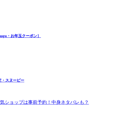
nugu・お年玉クーポン］
定・スヌーピー
！人気ショップは事前予約！中身ネタバレも？