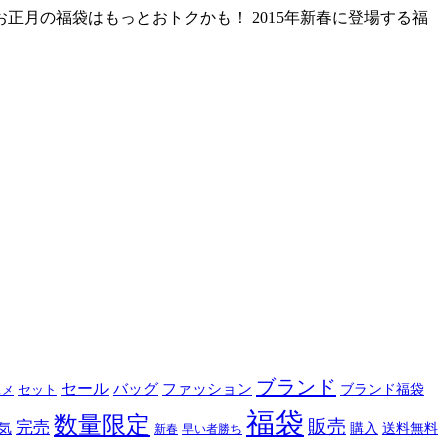
正月の福袋はもっとおトクかも！ 2015年新春に登場する福
ブランド
セール
バッグ
ファッション
ブランド福袋
セット
スメ
福袋
数量限定
販売
完売
購入
気
送料無料
新春
早い者勝ち