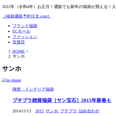
2022年（令和4年）お正月！通販でも新年の福袋が買える
［福袋通販予約注文.com］
ブランド福袋
ECモール
ファッション
百貨店
HOME
>
サンホ
サンホ
雑貨・インテリア福袋
プチプラ雑貨福袋［サン宝石］2015年新春も
2014/11/13
2015
,
サンホ
,
プチプラ
,
詰め合わせ