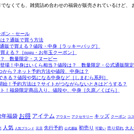
でなくても、雑貨詰め合わせの福袋が販売されているけど、 お
ーポン・セール
予定は？通販で買う方法
つから？通販で買える？値段・中身［ラッキーバッグ］
で買える？［nugu・お年玉クーポン］
る？ 数量限定・スヌーピー
袋も登場！中身はいくら相当？値段は？ 数量限定・公式通販限定
はいつから？ネット予約方法や値段、中身は？
！予約できる？値段や気になる中身など［しまむら系列］
約開始！予約方法は？サイトがつながらないときはどうする？
ート！福袋限定商品入り。値段や、中身［久原／くばら］
お得
アイテム
22年福袋
キッズ
クーポン
アウター
アクセサリー
コ
人気
初売り
先行予約
売り切れ
大人
売
元旦
可愛い
人気ブランド
公式通販