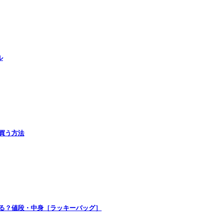
ル
で買う方法
買える？値段・中身［ラッキーバッグ］