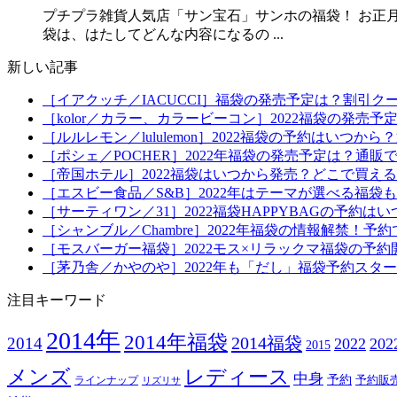
プチプラ雑貨人気店「サン宝石」サンホの福袋！ お正月
袋は、はたしてどんな内容になるの ...
新しい記事
［イアクッチ／IACUCCI］福袋の発売予定は？割引ク
［kolor／カラー、カラービーコン］2022福袋の発売
［ルルレモン／lululemon］2022福袋の予約はい
［ポシェ／POCHER］2022年福袋の発売予定は？通販
［帝国ホテル］2022福袋はいつから発売？どこで買え
［エスビー食品／S&B］2022年はテーマが選べる福
［サーティワン／31］2022福袋HAPPYBAGの予約
［シャンブル／Chambre］2022年福袋の情報解禁
［モスバーガー福袋］2022モス×リラックマ福袋の予
［茅乃舎／かやのや］2022年も「だし」福袋予約スタ
注目キーワード
2014年
2014年福袋
2014福袋
2014
2022
20
2015
メンズ
レディース
中身
予約
予約販
ラインナップ
リズリサ