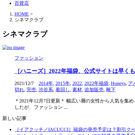
百貨店
HOME
>
シネマクラブ
シネマクラブ
ファッション
［ハニーズ］2022年福袋、公式サイトは早く
2021/12/7
2014年
,
2015年
,
2022
,
2022年福袋
,
Honeys
,
ア
切れ
,
完売
,
渋谷系
,
着回し
,
素材
,
追加販売
,
靴下
＊2021年12月7日更新＊ 幅広い層の女性から人気を集
したが、ファッション ...
新しい記事
［イアクッチ／IACUCCI］福袋の発売予定は？割引ク