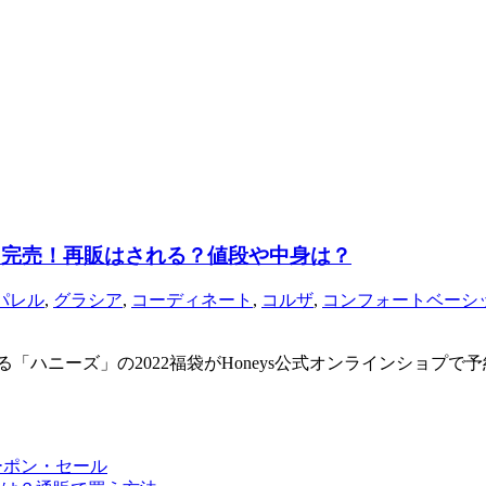
も完売！再販はされる？値段や中身は？
パレル
,
グラシア
,
コーディネート
,
コルザ
,
コンフォートベーシ
める「ハニーズ」の2022福袋がHoneys公式オンラインショ
ーポン・セール