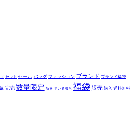
ブランド
セール
バッグ
ファッション
ブランド福袋
セット
スメ
福袋
数量限定
販売
完売
購入
気
送料無料
新春
早い者勝ち