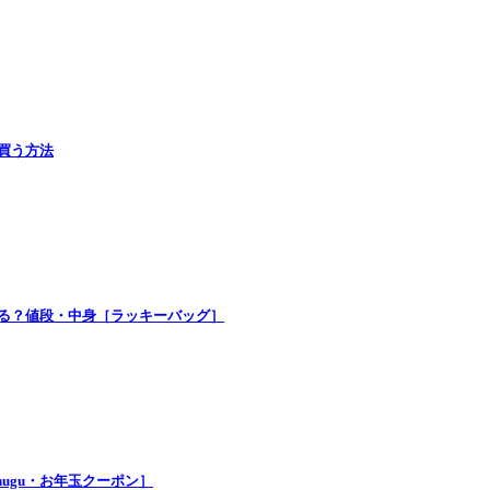
で買う方法
買える？値段・中身［ラッキーバッグ］
nugu・お年玉クーポン］