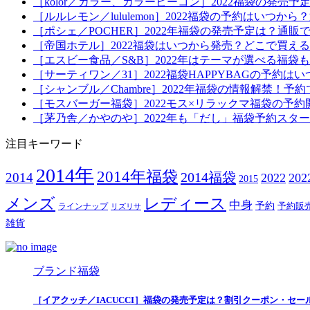
［kolor／カラー、カラービーコン］2022福袋の発売
［ルルレモン／lululemon］2022福袋の予約はい
［ポシェ／POCHER］2022年福袋の発売予定は？通販
［帝国ホテル］2022福袋はいつから発売？どこで買え
［エスビー食品／S&B］2022年はテーマが選べる福
［サーティワン／31］2022福袋HAPPYBAGの予約
［シャンブル／Chambre］2022年福袋の情報解禁
［モスバーガー福袋］2022モス×リラックマ福袋の予
［茅乃舎／かやのや］2022年も「だし」福袋予約スタ
注目キーワード
2014年
2014年福袋
2014福袋
2014
2022
20
2015
メンズ
レディース
中身
予約
予約販
ラインナップ
リズリサ
雑貨
ブランド福袋
［イアクッチ／IACUCCI］福袋の発売予定は？割引クーポン・セー