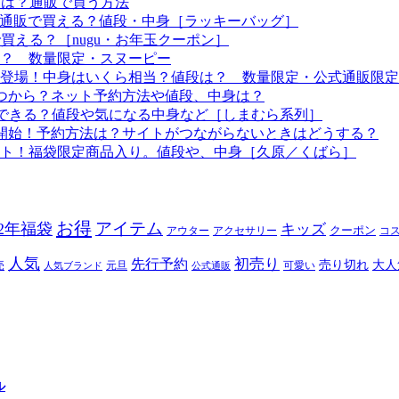
予定は？通販で買う方法
つから？通販で買える？値段・中身［ラッキーバッグ］
で買える？［nugu・お年玉クーポン］
る？ 数量限定・スヌーピー
袋も登場！中身はいくら相当？値段は？ 数量限定・公式通販限定
はいつから？ネット予約方法や値段、中身は？
！予約できる？値段や気になる中身など［しまむら系列］
約開始！予約方法は？サイトがつながらないときはどうする？
ート！福袋限定商品入り。値段や、中身［久原／くばら］
お得
アイテム
22年福袋
キッズ
クーポン
アウター
アクセサリー
コ
人気
初売り
先行予約
売り切れ
大人
売
元旦
可愛い
人気ブランド
公式通販
ル