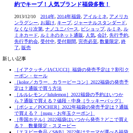
約でキープ！人気ブランド福袋多数！
2013/12/10
2014年
,
2014年福袋
,
アイルミネ
,
アメリカ
ンラグシー
,
お届け
,
キープ
,
ジャーナルスタンダード
,
なくなり次第
,
ナノユニバース
,
ビショップ
,
ルミネ
,
ル
ミネカード
,
ルミネのネット通販
,
人気
,
会計
,
先行予約
,
先行予約会
,
受付中
,
受付期間
,
完売必至
,
数量限定
,
終
了
,
販売
新しい記事
［イアクッチ／IACUCCI］福袋の発売予定は？割引ク
ーポン・セール
［kolor／カラー、カラービーコン］2022福袋の発売予
定は？通販で買う方法
［ルルレモン／lululemon］2022福袋の予約はいつか
ら？通販で買える？値段・中身［ラッキーバッグ］
［ポシェ／POCHER］2022年福袋の発売予定は？通販
で買える？［nugu・お年玉クーポン］
［帝国ホテル］2022福袋はいつから発売？どこで買え
る？ 数量限定・スヌーピー
［エスビー食品／S&B］2022年はテーマが選べる福袋