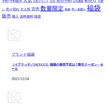
人気
初売り
先行予約
予約
予約販売
元旦
可愛
人気ブランド
公式通販
福袋
数量限定
完売
売り切れ
大人気
い
新春
早い者勝ち
販売
購入
送料無料
雑貨
ブランド福袋
［イアクッチ／IACUCCI］福袋の発売予定は？割引クーポン・セ
ール
2021/12/24