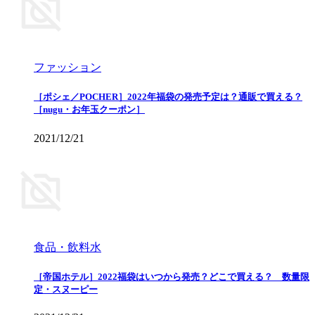
ファッション
［ポシェ／POCHER］2022年福袋の発売予定は？通販で買える？
［nugu・お年玉クーポン］
2021/12/21
食品・飲料水
［帝国ホテル］2022福袋はいつから発売？どこで買える？ 数量限
定・スヌーピー