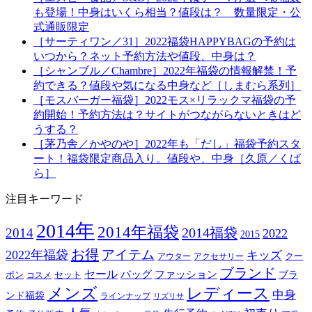
も登場！中身はいくら相当？値段は？ 数量限定・公
式通販限定
［サーティワン／31］2022福袋HAPPYBAGの予約は
いつから？ネット予約方法や値段、中身は？
［シャンブル／Chambre］2022年福袋の情報解禁！予
約できる？値段や気になる中身など［しまむら系列］
［モスバーガー福袋］2022モス×リラックマ福袋の予
約開始！予約方法は？サイトがつながらないときはど
うする？
［茅乃舎／かやのや］2022年も「だし」福袋予約スタ
ート！福袋限定商品入り。値段や、中身［久原／くば
ら］
注目キーワード
2014年
2014年福袋
2014福袋
2014
2022
2015
お得
アイテム
2022年福袋
キッズ
クー
アウター
アクセサリー
ブランド
セール
バッグ
ファッション
ブラ
ポン
セット
コスメ
メンズ
レディース
中身
ンド福袋
ラインナップ
リズリサ