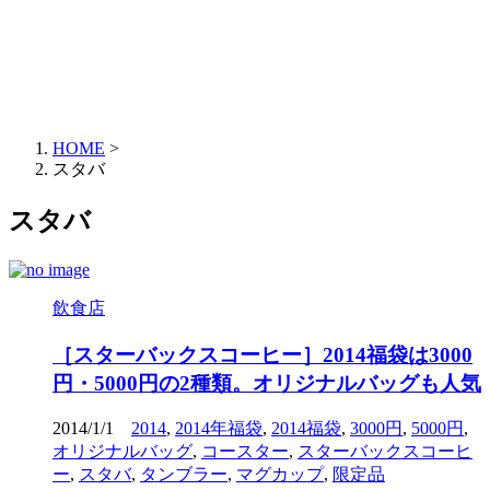
HOME
>
スタバ
スタバ
飲食店
［スターバックスコーヒー］2014福袋は3000
円・5000円の2種類。オリジナルバッグも人気
2014/1/1
2014
,
2014年福袋
,
2014福袋
,
3000円
,
5000円
,
オリジナルバッグ
,
コースター
,
スターバックスコーヒ
ー
,
スタバ
,
タンブラー
,
マグカップ
,
限定品