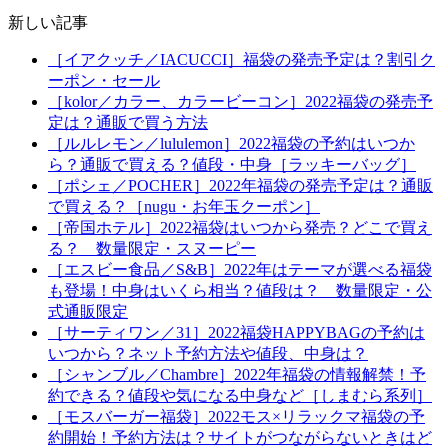
新しい記事
［イアクッチ／IACUCCI］福袋の発売予定は？割引ク
ーポン・セール
［kolor／カラー、カラービーコン］2022福袋の発売予
定は？通販で買う方法
［ルルレモン／lululemon］2022福袋の予約はいつか
ら？通販で買える？値段・中身［ラッキーバッグ］
［ポシェ／POCHER］2022年福袋の発売予定は？通販
で買える？［nugu・お年玉クーポン］
［帝国ホテル］2022福袋はいつから発売？どこで買え
る？ 数量限定・スヌーピー
［エスビー食品／S&B］2022年はテーマが選べる福袋
も登場！中身はいくら相当？値段は？ 数量限定・公
式通販限定
［サーティワン／31］2022福袋HAPPYBAGの予約は
いつから？ネット予約方法や値段、中身は？
［シャンブル／Chambre］2022年福袋の情報解禁！予
約できる？値段や気になる中身など［しまむら系列］
［モスバーガー福袋］2022モス×リラックマ福袋の予
約開始！予約方法は？サイトがつながらないときはど