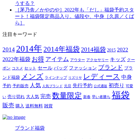
うする？
［茅乃舎／かやのや］2022年も「だし」福袋予約スタ
ート！福袋限定商品入り。値段や、中身［久原／くば
ら］
注目キーワード
2014年
2014年福袋
2014福袋
2014
2022
2015
お得
アイテム
2022年福袋
キッズ
クー
アウター
アクセサリー
ブランド
セール
バッグ
ファッション
ブラ
ポン
セット
コスメ
メンズ
レディース
中身
ンド福袋
ラインナップ
リズリサ
人気
初売り
先行予約
予約
予約販売
元旦
可愛
人気ブランド
公式通販
福袋
数量限定
完売
売り切れ
大人気
い
新春
早い者勝ち
販売
購入
送料無料
雑貨
ブランド福袋