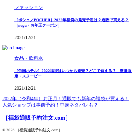
ファッション
［ポシェ／POCHER］2022年福袋の発売予定は？通販で買える？
［nugu・お年玉クーポン］
2021/12/21
食品・飲料水
［帝国ホテル］2022福袋はいつから発売？どこで買える？ 数量限
定・スヌーピー
2021/12/21
2022年（令和4年）お正月！通販でも新年の福袋が買える！
人気ショップは事前予約！中身ネタバレも？
［福袋通販予約注文.com］
© 2026 ［福袋通販予約注文.com］