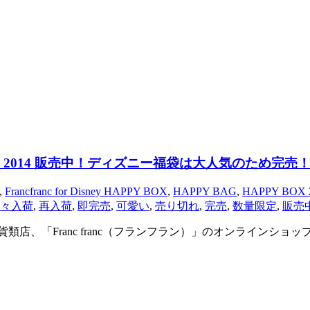
 BOX 2014 販売中！ディズニー福袋は大人気のため完売
,
Francfranc for Disney HAPPY BOX
,
HAPPY BAG
,
HAPPY BOX 
々入荷
,
再入荷
,
即完売
,
可愛い
,
売り切れ
,
完売
,
数量限定
,
販売
い雑貨類店、「Franc franc（フランフラン）」のオンライン