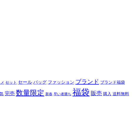
ブランド
セール
バッグ
ファッション
ブランド福袋
セット
スメ
福袋
数量限定
販売
完売
購入
気
送料無料
新春
早い者勝ち