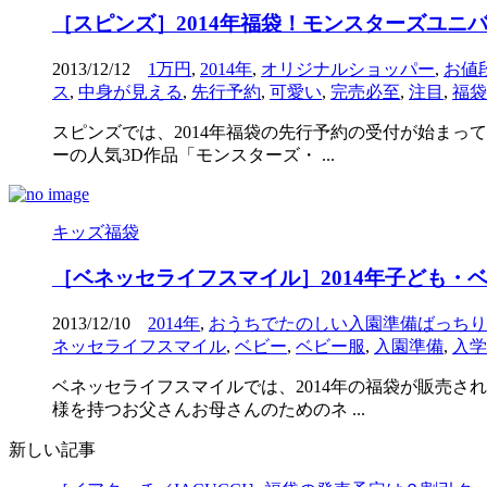
［スピンズ］2014年福袋！モンスターズユニ
2013/12/12
1万円
,
2014年
,
オリジナルショッパー
,
お値
ス
,
中身が見える
,
先行予約
,
可愛い
,
完売必至
,
注目
,
福袋
スピンズでは、2014年福袋の先行予約の受付が始まっ
ーの人気3D作品「モンスターズ・ ...
キッズ福袋
［ベネッセライフスマイル］2014年子ども
2013/12/10
2014年
,
おうちでたのしい入園準備ばっちり
ネッセライフスマイル
,
ベビー
,
ベビー服
,
入園準備
,
入学
ベネッセライフスマイルでは、2014年の福袋が販売
様を持つお父さんお母さんのためのネ ...
新しい記事