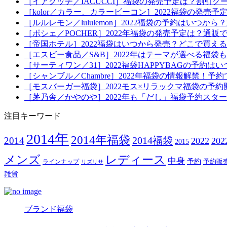
［イアクッチ／IACUCCI］福袋の発売予定は？割引ク
［kolor／カラー、カラービーコン］2022福袋の発売
［ルルレモン／lululemon］2022福袋の予約はい
［ポシェ／POCHER］2022年福袋の発売予定は？通販
［帝国ホテル］2022福袋はいつから発売？どこで買え
［エスビー食品／S&B］2022年はテーマが選べる福
［サーティワン／31］2022福袋HAPPYBAGの予約
［シャンブル／Chambre］2022年福袋の情報解禁
［モスバーガー福袋］2022モス×リラックマ福袋の予
［茅乃舎／かやのや］2022年も「だし」福袋予約スタ
注目キーワード
2014年
2014年福袋
2014福袋
2014
2022
20
2015
メンズ
レディース
中身
予約
予約販
ラインナップ
リズリサ
雑貨
ブランド福袋