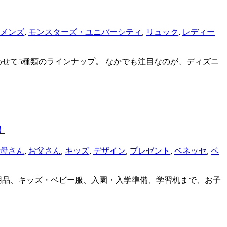
メンズ
,
モンスターズ・ユニバーシティ
,
リュック
,
レディー
わせて5種類のラインナップ。 なかでも注目なのが、ディズニ
！
母さん
,
お父さん
,
キッズ
,
デザイン
,
プレゼント
,
ベネッセ
,
ベ
ー用品、キッズ・ベビー服、入園・入学準備、学習机まで、お子