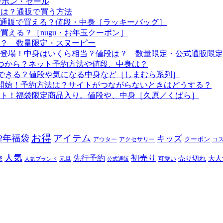
ーポン・セール
予定は？通販で買う方法
つから？通販で買える？値段・中身［ラッキーバッグ］
で買える？［nugu・お年玉クーポン］
る？ 数量限定・スヌーピー
袋も登場！中身はいくら相当？値段は？ 数量限定・公式通販限定
はいつから？ネット予約方法や値段、中身は？
！予約できる？値段や気になる中身など［しまむら系列］
約開始！予約方法は？サイトがつながらないときはどうする？
ート！福袋限定商品入り。値段や、中身［久原／くばら］
お得
アイテム
22年福袋
キッズ
クーポン
アウター
アクセサリー
コ
人気
初売り
先行予約
売り切れ
大人
売
元旦
可愛い
人気ブランド
公式通販