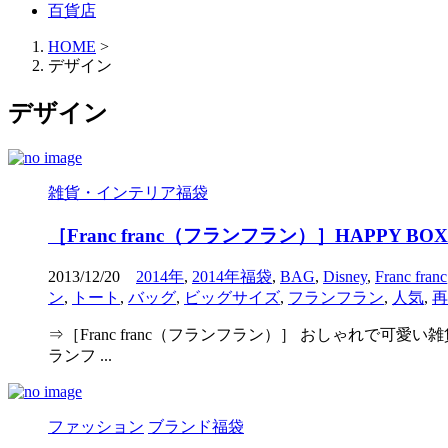
百貨店
HOME
>
デザイン
デザイン
雑貨・インテリア福袋
［Franc franc（フランフラン）］HAPPY
2013/12/20
2014年
,
2014年福袋
,
BAG
,
Disney
,
Franc franc
ン
,
トート
,
バッグ
,
ビッグサイズ
,
フランフラン
,
人気
,
再
⇒［Franc franc（フランフラン）］ おしゃれで可愛
ランフ ...
ファッション
ブランド福袋