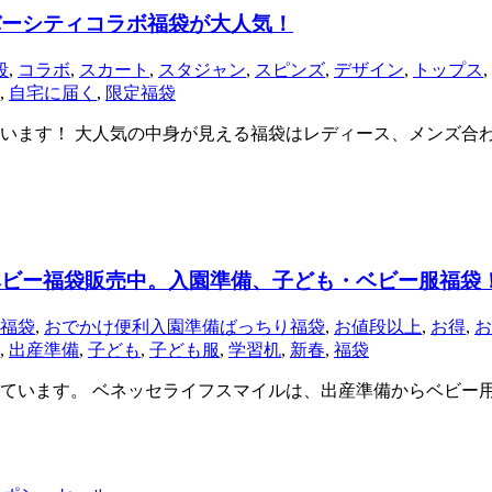
バーシティコラボ福袋が大人気！
段
,
コラボ
,
スカート
,
スタジャン
,
スピンズ
,
デザイン
,
トップス
,
,
自宅に届く
,
限定福袋
ています！ 大人気の中身が見える福袋はレディース、メンズ合
・ベビー福袋販売中。入園準備、子ども・ベビー服福袋
福袋
,
おでかけ便利入園準備ばっちり福袋
,
お値段以上
,
お得
,
お
,
出産準備
,
子ども
,
子ども服
,
学習机
,
新春
,
福袋
されています。 ベネッセライフスマイルは、出産準備からベビ