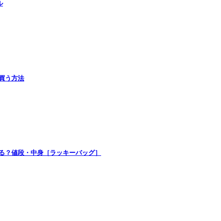
ル
で買う方法
買える？値段・中身［ラッキーバッグ］