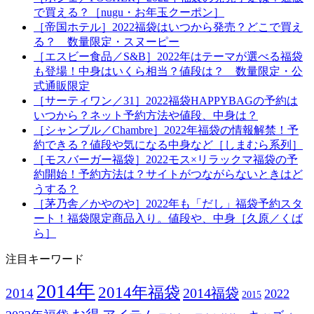
で買える？［nugu・お年玉クーポン］
［帝国ホテル］2022福袋はいつから発売？どこで買え
る？ 数量限定・スヌーピー
［エスビー食品／S&B］2022年はテーマが選べる福袋
も登場！中身はいくら相当？値段は？ 数量限定・公
式通販限定
［サーティワン／31］2022福袋HAPPYBAGの予約は
いつから？ネット予約方法や値段、中身は？
［シャンブル／Chambre］2022年福袋の情報解禁！予
約できる？値段や気になる中身など［しまむら系列］
［モスバーガー福袋］2022モス×リラックマ福袋の予
約開始！予約方法は？サイトがつながらないときはど
うする？
［茅乃舎／かやのや］2022年も「だし」福袋予約スタ
ート！福袋限定商品入り。値段や、中身［久原／くば
ら］
注目キーワード
2014年
2014年福袋
2014福袋
2014
2022
2015