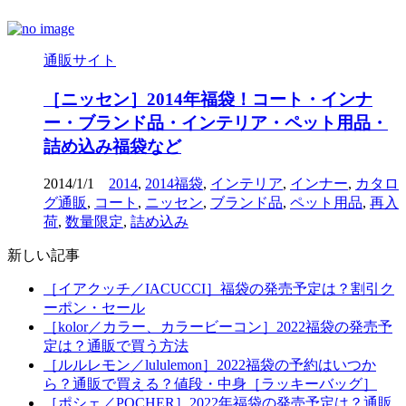
通販サイト
［ニッセン］2014年福袋！コート・インナ
ー・ブランド品・インテリア・ペット用品・
詰め込み福袋など
2014/1/1
2014
,
2014福袋
,
インテリア
,
インナー
,
カタロ
グ通販
,
コート
,
ニッセン
,
ブランド品
,
ペット用品
,
再入
荷
,
数量限定
,
詰め込み
新しい記事
［イアクッチ／IACUCCI］福袋の発売予定は？割引ク
ーポン・セール
［kolor／カラー、カラービーコン］2022福袋の発売予
定は？通販で買う方法
［ルルレモン／lululemon］2022福袋の予約はいつか
ら？通販で買える？値段・中身［ラッキーバッグ］
［ポシェ／POCHER］2022年福袋の発売予定は？通販