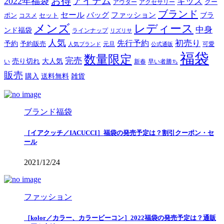
お得
アイテム
2022年福袋
キッズ
クー
アウター
アクセサリー
ブランド
セール
バッグ
ファッション
ブラ
ポン
セット
コスメ
メンズ
レディース
中身
ンド福袋
ラインナップ
リズリサ
人気
初売り
先行予約
予約
予約販売
元旦
可愛
人気ブランド
公式通販
福袋
数量限定
完売
売り切れ
大人気
い
新春
早い者勝ち
販売
購入
送料無料
雑貨
ブランド福袋
［イアクッチ／IACUCCI］福袋の発売予定は？割引クーポン・セ
ール
2021/12/24
ファッション
［kolor／カラー、カラービーコン］2022福袋の発売予定は？通販