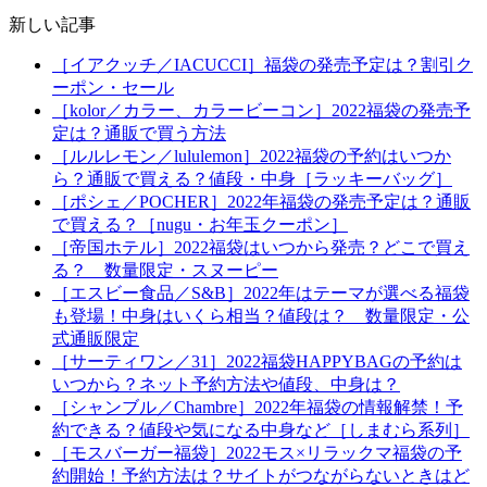
新しい記事
［イアクッチ／IACUCCI］福袋の発売予定は？割引ク
ーポン・セール
［kolor／カラー、カラービーコン］2022福袋の発売予
定は？通販で買う方法
［ルルレモン／lululemon］2022福袋の予約はいつか
ら？通販で買える？値段・中身［ラッキーバッグ］
［ポシェ／POCHER］2022年福袋の発売予定は？通販
で買える？［nugu・お年玉クーポン］
［帝国ホテル］2022福袋はいつから発売？どこで買え
る？ 数量限定・スヌーピー
［エスビー食品／S&B］2022年はテーマが選べる福袋
も登場！中身はいくら相当？値段は？ 数量限定・公
式通販限定
［サーティワン／31］2022福袋HAPPYBAGの予約は
いつから？ネット予約方法や値段、中身は？
［シャンブル／Chambre］2022年福袋の情報解禁！予
約できる？値段や気になる中身など［しまむら系列］
［モスバーガー福袋］2022モス×リラックマ福袋の予
約開始！予約方法は？サイトがつながらないときはど