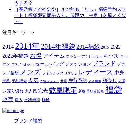
うする？
［茅乃舎／かやのや］2022年も「だし」福袋予約スタ
ート！福袋限定商品入り。値段や、中身［久原／くば
ら］
注目キーワード
2014年
2014年福袋
2014福袋
2014
2022
2015
お得
アイテム
2022年福袋
キッズ
クー
アウター
アクセサリー
ブランド
セール
バッグ
ファッション
ブラ
ポン
セット
コスメ
メンズ
レディース
中身
ンド福袋
ラインナップ
リズリサ
人気
初売り
先行予約
予約
予約販売
元旦
可愛
人気ブランド
公式通販
福袋
数量限定
完売
売り切れ
大人気
い
新春
早い者勝ち
販売
購入
送料無料
雑貨
ブランド福袋