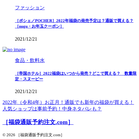
ファッション
［ポシェ／POCHER］2022年福袋の発売予定は？通販で買える？
［nugu・お年玉クーポン］
2021/12/21
食品・飲料水
［帝国ホテル］2022福袋はいつから発売？どこで買える？ 数量限
定・スヌーピー
2021/12/21
2022年（令和4年）お正月！通販でも新年の福袋が買える！
人気ショップは事前予約！中身ネタバレも？
［福袋通販予約注文.com］
© 2026 ［福袋通販予約注文.com］