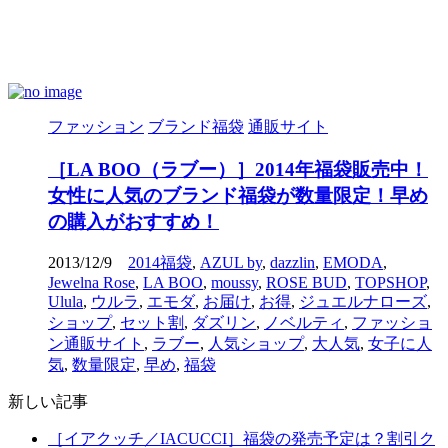
ファッション
ブランド福袋
通販サイト
［LA BOO（ラブー）］2014年福袋販売中！
女性に人気のブランド福袋が数量限定！早め
の購入がおすすめ！
2013/12/9
2014福袋
,
AZUL by
,
dazzlin
,
EMODA
,
Jewelna Rose
,
LA BOO
,
moussy
,
ROSE BUD
,
TOPSHOP
,
Ulula
,
ウルラ
,
エモダ
,
お届け
,
お得
,
ジュエルナローズ
,
ショップ
,
セット割
,
ダズリン
,
ノベルティ
,
ファッショ
ン通販サイト
,
ラブー
,
人気ショップ
,
大人気
,
女子に人
気
,
数量限定
,
早め
,
福袋
新しい記事
［イアクッチ／IACUCCI］福袋の発売予定は？割引ク