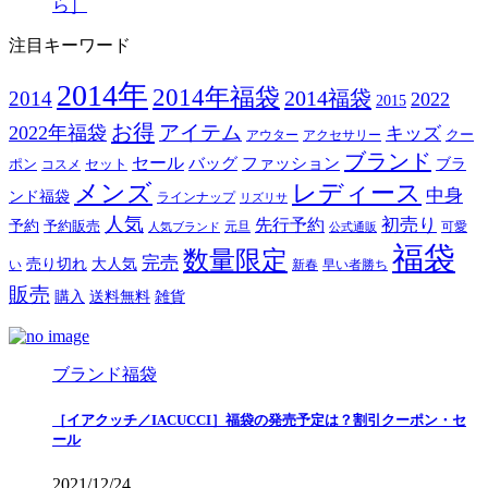
ら］
注目キーワード
2014年
2014年福袋
2014福袋
2014
2022
2015
お得
アイテム
2022年福袋
キッズ
クー
アウター
アクセサリー
ブランド
セール
バッグ
ファッション
ブラ
ポン
セット
コスメ
メンズ
レディース
中身
ンド福袋
ラインナップ
リズリサ
人気
初売り
先行予約
予約
予約販売
元旦
可愛
人気ブランド
公式通販
福袋
数量限定
完売
売り切れ
大人気
い
新春
早い者勝ち
販売
購入
送料無料
雑貨
ブランド福袋
［イアクッチ／IACUCCI］福袋の発売予定は？割引クーポン・セ
ール
2021/12/24