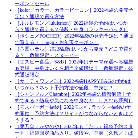
ーポン・セール
［kolor／カラー、カラービーコン］2022福袋の発売予
定は？通販で買う方法
［ルルレモン／lululemon］2022福袋の予約はいつか
ら？通販で買える？値段・中身［ラッキーバッグ］
［ポシェ／POCHER］2022年福袋の発売予定は？通販
で買える？［nugu・お年玉クーポン］
［帝国ホテル］2022福袋はいつから発売？どこで買え
る？ 数量限定・スヌーピー
［エスビー食品／S&B］2022年はテーマが選べる福袋
も登場！中身はいくら相当？値段は？ 数量限定・公
式通販限定
［サーティワン／31］2022福袋HAPPYBAGの予約は
いつから？ネット予約方法や値段、中身は？
［シャンブル／Chambre］2022年福袋の情報解禁！予
約できる？値段や気になる中身など［しまむら系列］
［モスバーガー福袋］2022モス×リラックマ福袋の予
約開始！予約方法は？サイトがつながらないときはど
うする？
［茅乃舎／かやのや］2022年も「だし」福袋予約スタ
ート！福袋限定商品入り。値段や、中身［久原／くば