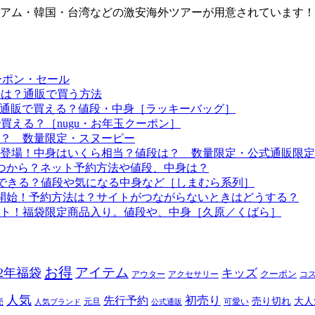
ム・韓国・台湾などの激安海外ツアーが用意されています！ さ
ーポン・セール
予定は？通販で買う方法
つから？通販で買える？値段・中身［ラッキーバッグ］
で買える？［nugu・お年玉クーポン］
る？ 数量限定・スヌーピー
袋も登場！中身はいくら相当？値段は？ 数量限定・公式通販限定
はいつから？ネット予約方法や値段、中身は？
！予約できる？値段や気になる中身など［しまむら系列］
約開始！予約方法は？サイトがつながらないときはどうする？
ート！福袋限定商品入り。値段や、中身［久原／くばら］
お得
アイテム
22年福袋
キッズ
クーポン
アウター
アクセサリー
コ
人気
初売り
先行予約
売り切れ
大人
売
元旦
可愛い
人気ブランド
公式通販