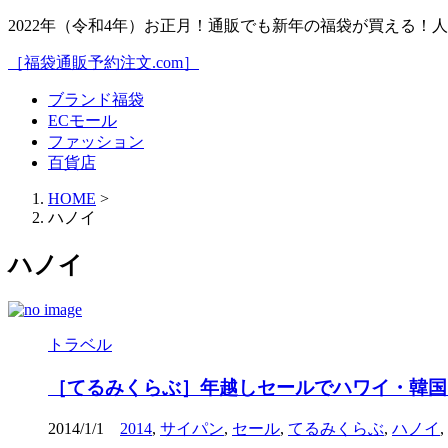
2022年（令和4年）お正月！通販でも新年の福袋が買える
［福袋通販予約注文.com］
ブランド福袋
ECモール
ファッション
百貨店
HOME
>
ハノイ
ハノイ
トラベル
［てるみくらぶ］年越しセールでハワイ・韓国
2014/1/1
2014
,
サイパン
,
セール
,
てるみくらぶ
,
ハノイ
,