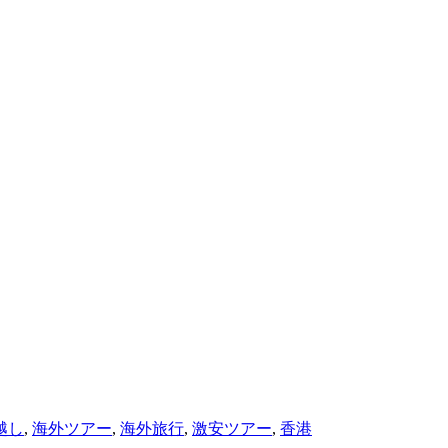
越し
,
海外ツアー
,
海外旅行
,
激安ツアー
,
香港