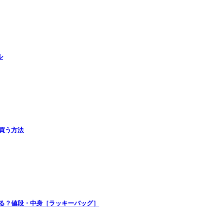
ル
で買う方法
買える？値段・中身［ラッキーバッグ］