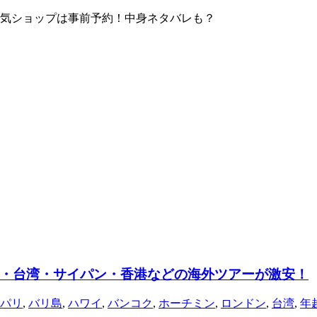
！人気ショップは事前予約！中身ネタバレも？
・台湾・サイパン・香港などの海外ツアーが激安！
パリ
,
バリ島
,
ハワイ
,
バンコク
,
ホーチミン
,
ロンドン
,
台湾
,
年