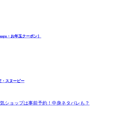
nugu・お年玉クーポン］
定・スヌーピー
！人気ショップは事前予約！中身ネタバレも？