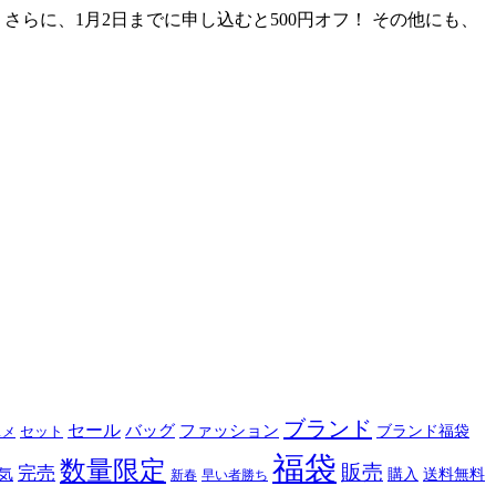
らに、1月2日までに申し込むと500円オフ！ その他にも、
ブランド
セール
バッグ
ファッション
ブランド福袋
セット
スメ
福袋
数量限定
販売
完売
購入
気
送料無料
新春
早い者勝ち