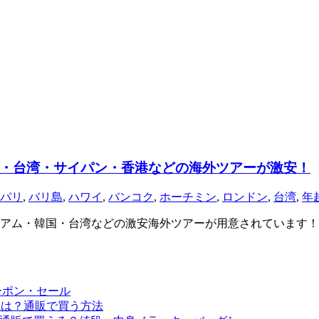
・台湾・サイパン・香港などの海外ツアーが激安！
パリ
,
バリ島
,
ハワイ
,
バンコク
,
ホーチミン
,
ロンドン
,
台湾
,
年
ム・韓国・台湾などの激安海外ツアーが用意されています！ さ
ーポン・セール
予定は？通販で買う方法