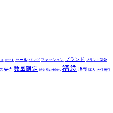
ブランド
セール
バッグ
ファッション
ブランド福袋
セット
スメ
福袋
数量限定
販売
完売
購入
気
送料無料
新春
早い者勝ち