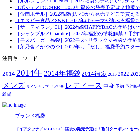
［ルルレモン／lululemon］2022福袋の予約はい
［ポシェ／POCHER］2022年福袋の発売予定は？通販
［帝国ホテル］2022福袋はいつから発売？どこで買え
［エスビー食品／S&B］2022年はテーマが選べる福
［サーティワン／31］2022福袋HAPPYBAGの予約
［シャンブル／Chambre］2022年福袋の情報解禁
［モスバーガー福袋］2022モス×リラックマ福袋の予
［茅乃舎／かやのや］2022年も「だし」福袋予約スタ
注目キーワード
2014年
2014年福袋
2014福袋
2014
2022
20
2015
メンズ
レディース
中身
予約
予約販
ラインナップ
リズリサ
雑貨
ブランド福袋
［イアクッチ／IACUCCI］福袋の発売予定は？割引クーポン・セー