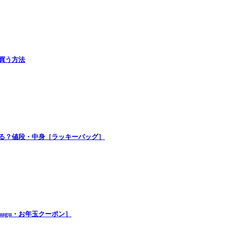
で買う方法
買える？値段・中身［ラッキーバッグ］
nugu・お年玉クーポン］