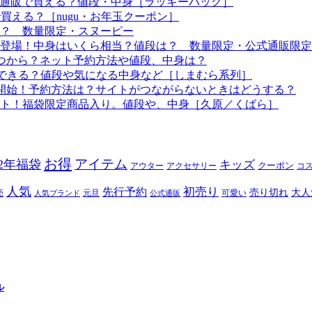
つから？通販で買える？値段・中身［ラッキーバッグ］
で買える？［nugu・お年玉クーポン］
る？ 数量限定・スヌーピー
袋も登場！中身はいくら相当？値段は？ 数量限定・公式通販限定
はいつから？ネット予約方法や値段、中身は？
！予約できる？値段や気になる中身など［しまむら系列］
約開始！予約方法は？サイトがつながらないときはどうする？
ート！福袋限定商品入り。値段や、中身［久原／くばら］
お得
アイテム
22年福袋
キッズ
クーポン
アウター
アクセサリー
コ
人気
初売り
先行予約
売り切れ
大人
売
元旦
可愛い
人気ブランド
公式通販
ル