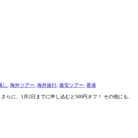
越し
,
海外ツアー
,
海外旅行
,
激安ツアー
,
香港
らに、1月2日までに申し込むと500円オフ！ その他にも、