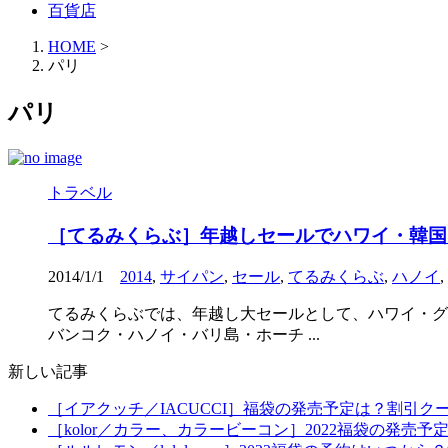
百貨店
HOME
>
パリ
パリ
トラベル
［てるみくらぶ］年越しセールでハワイ・韓国
2014/1/1
2014
,
サイパン
,
セール
,
てるみくらぶ
,
ハノイ
,
てるみくらぶでは、年越し大セールとして、ハワイ・グア
バンコク・ハノイ・バリ島・ホーチ ...
新しい記事
［イアクッチ／IACUCCI］福袋の発売予定は？割引ク
［kolor／カラー、カラービーコン］2022福袋の発売