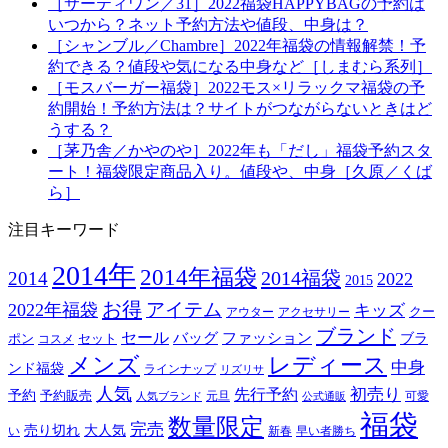
［サーティワン／31］2022福袋HAPPYBAGの予約は
いつから？ネット予約方法や値段、中身は？
［シャンブル／Chambre］2022年福袋の情報解禁！予
約できる？値段や気になる中身など［しまむら系列］
［モスバーガー福袋］2022モス×リラックマ福袋の予
約開始！予約方法は？サイトがつながらないときはど
うする？
［茅乃舎／かやのや］2022年も「だし」福袋予約スタ
ート！福袋限定商品入り。値段や、中身［久原／くば
ら］
注目キーワード
2014年
2014年福袋
2014福袋
2014
2022
2015
お得
アイテム
2022年福袋
キッズ
クー
アウター
アクセサリー
ブランド
セール
バッグ
ファッション
ブラ
ポン
セット
コスメ
メンズ
レディース
中身
ンド福袋
ラインナップ
リズリサ
人気
初売り
先行予約
予約
予約販売
元旦
可愛
人気ブランド
公式通販
福袋
数量限定
完売
売り切れ
大人気
い
新春
早い者勝ち