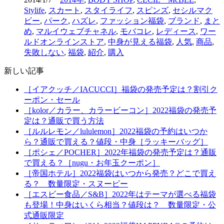
Stylife
,
スカート
,
スタイライフ
,
スピンズ
,
セシルマク
ビー
,
パーク
,
ハズレ
,
ファッション福袋
,
ブランド
,
まと
め
,
マルイウェブチャネル
,
モバコレ
,
レディース
,
ワー
ルドオンラインストア
,
中身が見える福袋
,
人気
,
商品
,
失敗しない
,
福袋
,
紹介
,
購入
新しい記事
［イアクッチ／IACUCCI］福袋の発売予定は？割引ク
ーポン・セール
［kolor／カラー、カラービーコン］2022福袋の発売予
定は？通販で買う方法
［ルルレモン／lululemon］2022福袋の予約はいつか
ら？通販で買える？値段・中身［ラッキーバッグ］
［ポシェ／POCHER］2022年福袋の発売予定は？通販
で買える？［nugu・お年玉クーポン］
［帝国ホテル］2022福袋はいつから発売？どこで買え
る？ 数量限定・スヌーピー
［エスビー食品／S&B］2022年はテーマが選べる福袋
も登場！中身はいくら相当？値段は？ 数量限定・公
式通販限定