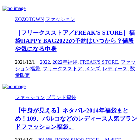
ZOZOTOWN
ファッション
［フリークスストア／FREAK'S STORE］福
袋HAPPY BAG2022の予約はいつから？値段
や気になる中身
2021/12/1
2022
,
2022年福袋
,
FREAK'S STORE
,
ファッ
ション福袋
,
フリークスストア
,
メンズ
,
レディース
,
数
量限定
ファッション
ブランド福袋
【中身が見える】ネタバレ2014年福袋まと
め！109、パルコなどのレディース人気ブラン
ドファッション福袋。
2014/1/7
2014年
,
BODY SHOP
,
CECIL McBEE
,