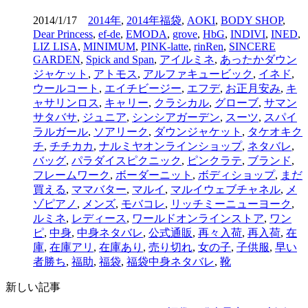
2014/1/17
2014年
,
2014年福袋
,
AOKI
,
BODY SHOP
,
Dear Princess
,
ef-de
,
EMODA
,
grove
,
HbG
,
INDIVI
,
INED
,
LIZ LISA
,
MINIMUM
,
PINK-latte
,
rinRen
,
SINCERE
GARDEN
,
Spick and Span
,
アイルミネ
,
あったかダウン
ジャケット
,
アトモス
,
アルファキュービック
,
イネド
,
ウールコート
,
エイチビージー
,
エフデ
,
お正月安み
,
キ
ャサリンロス
,
キャリー
,
クラシカル
,
グローブ
,
サマン
サタバサ
,
ジュニア
,
シンシアガーデン
,
スーツ
,
スパイ
ラルガール
,
ソアリーク
,
ダウンジャケット
,
タケオキク
チ
,
チチカカ
,
ナルミヤオンラインショップ
,
ネタバレ
,
バッグ
,
パラダイスピクニック
,
ピンクラテ
,
ブランド
,
フレームワーク
,
ボーダーニット
,
ボディショップ
,
まだ
買える
,
ママバター
,
マルイ
,
マルイウェブチャネル
,
メ
ゾピアノ
,
メンズ
,
モバコレ
,
リッチミーニューヨーク
,
ルミネ
,
レディース
,
ワールドオンラインストア
,
ワン
ピ
,
中身
,
中身ネタバレ
,
公式通販
,
再々入荷
,
再入荷
,
在
庫
,
在庫アリ
,
在庫あり
,
売り切れ
,
女の子
,
子供服
,
早い
者勝ち
,
福助
,
福袋
,
福袋中身ネタバレ
,
靴
新しい記事