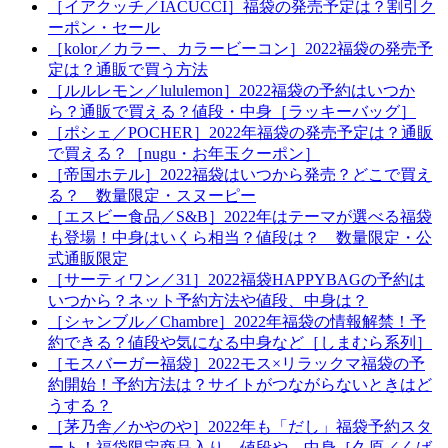
［イアクッチ／IACUCCI］福袋の発売予定は？割引ク
ーポン・セール
［kolor／カラー、カラービーコン］2022福袋の発売予
定は？通販で買う方法
［ルルレモン／lululemon］2022福袋の予約はいつか
ら？通販で買える？値段・中身［ラッキーバッグ］
［ポシェ／POCHER］2022年福袋の発売予定は？通販
で買える？［nugu・お年玉クーポン］
［帝国ホテル］2022福袋はいつから発売？どこで買え
る？ 数量限定・スヌーピー
［エスビー食品／S&B］2022年はテーマが選べる福袋
も登場！中身はいくら相当？値段は？ 数量限定・公
式通販限定
［サーティワン／31］2022福袋HAPPYBAGの予約は
いつから？ネット予約方法や値段、中身は？
［シャンブル／Chambre］2022年福袋の情報解禁！予
約できる？値段や気になる中身など［しまむら系列］
［モスバーガー福袋］2022モス×リラックマ福袋の予
約開始！予約方法は？サイトがつながらないときはど
うする？
［茅乃舎／かやのや］2022年も「だし」福袋予約スタ
ート！福袋限定商品入り。値段や、中身［久原／くば