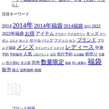
ら］
注目キーワード
2014年
2014年福袋
2014福袋
2014
2022
2015
お得
アイテム
2022年福袋
キッズ
クー
アウター
アクセサリー
ブランド
セール
バッグ
ファッション
ブラ
ポン
セット
コスメ
メンズ
レディース
中身
ンド福袋
ラインナップ
リズリサ
人気
初売り
先行予約
予約
予約販売
元旦
可愛
人気ブランド
公式通販
福袋
数量限定
完売
売り切れ
大人気
い
新春
早い者勝ち
販売
購入
送料無料
雑貨
ブランド福袋