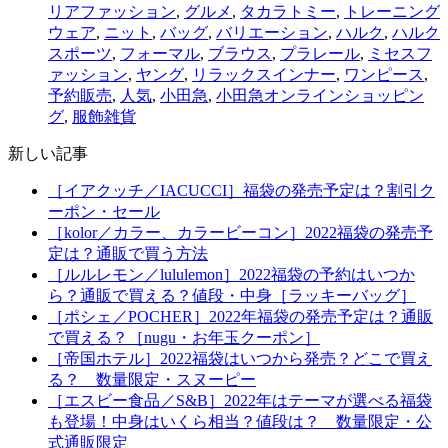
リアファッション
,
グルメ
,
タカラトミー
,
トレーニング
ウェア
,
ニット
,
バッグ
,
バリエーション
,
ハルク
,
ハルク
スポーツ
,
フォーマル
,
ブラウス
,
プラレール
,
ミセスフ
ァッション
,
ヤング
,
リラックスインナー
,
ワンピース
,
予約販売
,
人気
,
小田急
,
小田急オンラインショッピン
グ
,
服飾雑貨
新しい記事
［イアクッチ／IACUCCI］福袋の発売予定は？割引ク
ーポン・セール
［kolor／カラー、カラービーコン］2022福袋の発売予
定は？通販で買う方法
［ルルレモン／lululemon］2022福袋の予約はいつか
ら？通販で買える？値段・中身［ラッキーバッグ］
［ポシェ／POCHER］2022年福袋の発売予定は？通販
で買える？［nugu・お年玉クーポン］
［帝国ホテル］2022福袋はいつから発売？どこで買え
る？ 数量限定・スヌーピー
［エスビー食品／S&B］2022年はテーマが選べる福袋
も登場！中身はいくら相当？値段は？ 数量限定・公
式通販限定