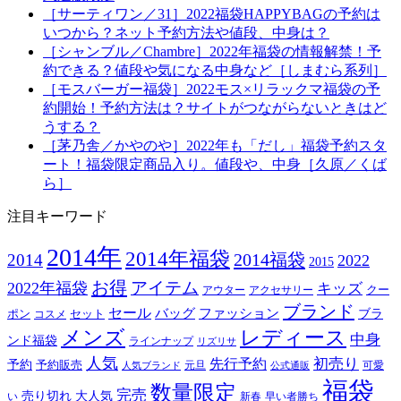
［サーティワン／31］2022福袋HAPPYBAGの予約は
いつから？ネット予約方法や値段、中身は？
［シャンブル／Chambre］2022年福袋の情報解禁！予
約できる？値段や気になる中身など［しまむら系列］
［モスバーガー福袋］2022モス×リラックマ福袋の予
約開始！予約方法は？サイトがつながらないときはど
うする？
［茅乃舎／かやのや］2022年も「だし」福袋予約スタ
ート！福袋限定商品入り。値段や、中身［久原／くば
ら］
注目キーワード
2014年
2014年福袋
2014福袋
2014
2022
2015
お得
アイテム
2022年福袋
キッズ
クー
アウター
アクセサリー
ブランド
セール
バッグ
ファッション
ブラ
ポン
セット
コスメ
メンズ
レディース
中身
ンド福袋
ラインナップ
リズリサ
人気
初売り
先行予約
予約
予約販売
元旦
可愛
人気ブランド
公式通販
福袋
数量限定
完売
売り切れ
大人気
い
新春
早い者勝ち