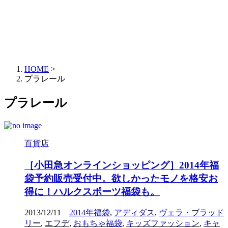
HOME
>
プラレール
プラレール
百貨店
［小田急オンラインショッピング］2014年福
袋予約販売受付中。欲しかったモノを格安お
得に！ハルクスポーツ福袋も。
2013/12/11
2014年福袋
,
アディダス
,
ヴェラ・ブラッド
リー
,
エフデ
,
おもちゃ福袋
,
キッズファッション
,
キャ