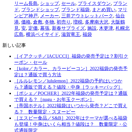
リーム長島
,
ショップ
,
セール
,
プライスダウン
,
ブラン
ド
,
ブランドショップ
,
ブランド福袋
,
まとめ買い
,
マリ
ンピア神戸
,
メーカー
,
三井アウトレットパーク
,
仙台
港
,
価格
,
倉敷
,
冬物
,
初売り
,
増税
,
多摩南大沢
,
大阪鶴
見
,
安
,
定価
,
幕張
,
新春サプライズ
,
施設
,
木更津
,
札幌北
広島
,
横浜ベイサイド
,
滋賀竜王
,
福袋
新しい記事
［イアクッチ／IACUCCI］福袋の発売予定は？割引ク
ーポン・セール
［kolor／カラー、カラービーコン］2022福袋の発売予
定は？通販で買う方法
［ルルレモン／lululemon］2022福袋の予約はいつか
ら？通販で買える？値段・中身［ラッキーバッグ］
［ポシェ／POCHER］2022年福袋の発売予定は？通販
で買える？［nugu・お年玉クーポン］
［帝国ホテル］2022福袋はいつから発売？どこで買え
る？ 数量限定・スヌーピー
［エスビー食品／S&B］2022年はテーマが選べる福袋
も登場！中身はいくら相当？値段は？ 数量限定・公
式通販限定