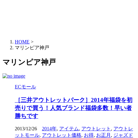
HOME
>
マリンピア神戸
マリンピア神戸
ECモール
［三井アウトレットパーク］2014年福袋を初
売りで買う！人気ブランド福袋多数！早い者
勝ちです
2013/12/26
2014年
,
アイテム
,
アウトレット
,
アウトレ
ットモール
,
アウトレット価格
,
お得
,
お正月
,
ジャズド