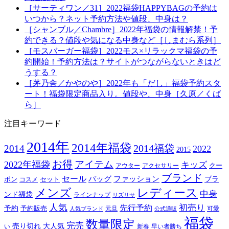
［サーティワン／31］2022福袋HAPPYBAGの予約は
いつから？ネット予約方法や値段、中身は？
［シャンブル／Chambre］2022年福袋の情報解禁！予
約できる？値段や気になる中身など［しまむら系列］
［モスバーガー福袋］2022モス×リラックマ福袋の予
約開始！予約方法は？サイトがつながらないときはど
うする？
［茅乃舎／かやのや］2022年も「だし」福袋予約スタ
ート！福袋限定商品入り。値段や、中身［久原／くば
ら］
注目キーワード
2014年
2014年福袋
2014福袋
2014
2022
2015
お得
アイテム
2022年福袋
キッズ
クー
アウター
アクセサリー
ブランド
セール
バッグ
ファッション
ブラ
ポン
セット
コスメ
メンズ
レディース
中身
ンド福袋
ラインナップ
リズリサ
人気
初売り
先行予約
予約
予約販売
元旦
可愛
人気ブランド
公式通販
福袋
数量限定
完売
売り切れ
大人気
い
新春
早い者勝ち