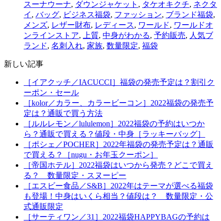
スーナウーナ
,
ダウンジャケット
,
タケオキクチ
,
ネクタ
イ
,
バッグ
,
ビジネス福袋
,
ファッション
,
ブランド福袋
,
メンズ
,
レザー財布
,
レディース
,
ワールド
,
ワールドオ
ンラインストア
,
上質
,
中身がわかる
,
予約販売
,
人気ブ
ランド
,
名刺入れ
,
家族
,
数量限定
,
福袋
新しい記事
［イアクッチ／IACUCCI］福袋の発売予定は？割引ク
ーポン・セール
［kolor／カラー、カラービーコン］2022福袋の発売予
定は？通販で買う方法
［ルルレモン／lululemon］2022福袋の予約はいつか
ら？通販で買える？値段・中身［ラッキーバッグ］
［ポシェ／POCHER］2022年福袋の発売予定は？通販
で買える？［nugu・お年玉クーポン］
［帝国ホテル］2022福袋はいつから発売？どこで買え
る？ 数量限定・スヌーピー
［エスビー食品／S&B］2022年はテーマが選べる福袋
も登場！中身はいくら相当？値段は？ 数量限定・公
式通販限定
［サーティワン／31］2022福袋HAPPYBAGの予約は