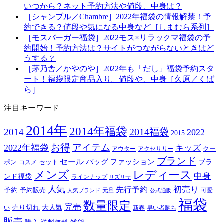
いつから？ネット予約方法や値段、中身は？
［シャンブル／Chambre］2022年福袋の情報解禁！予
約できる？値段や気になる中身など［しまむら系列］
［モスバーガー福袋］2022モス×リラックマ福袋の予
約開始！予約方法は？サイトがつながらないときはど
うする？
［茅乃舎／かやのや］2022年も「だし」福袋予約スタ
ート！福袋限定商品入り。値段や、中身［久原／くば
ら］
注目キーワード
2014年
2014年福袋
2014福袋
2014
2022
2015
お得
アイテム
2022年福袋
キッズ
クー
アウター
アクセサリー
ブランド
セール
バッグ
ファッション
ブラ
ポン
セット
コスメ
メンズ
レディース
中身
ンド福袋
ラインナップ
リズリサ
人気
初売り
先行予約
予約
予約販売
元旦
可愛
人気ブランド
公式通販
福袋
数量限定
完売
売り切れ
大人気
い
新春
早い者勝ち
販売