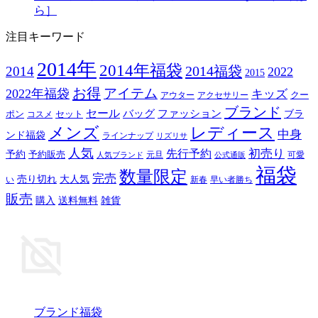
ら］
注目キーワード
2014年
2014年福袋
2014福袋
2014
2022
2015
お得
アイテム
2022年福袋
キッズ
クー
アウター
アクセサリー
ブランド
セール
バッグ
ファッション
ブラ
ポン
セット
コスメ
メンズ
レディース
中身
ンド福袋
ラインナップ
リズリサ
人気
初売り
先行予約
予約
予約販売
元旦
可愛
人気ブランド
公式通販
福袋
数量限定
完売
売り切れ
大人気
い
新春
早い者勝ち
販売
購入
送料無料
雑貨
ブランド福袋