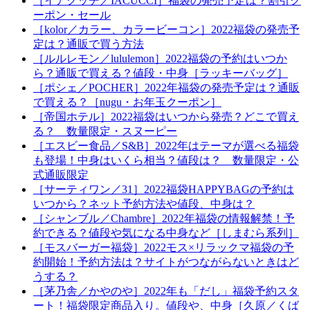
［イアクッチ／IACUCCI］福袋の発売予定は？割引ク
ーポン・セール
［kolor／カラー、カラービーコン］2022福袋の発売予
定は？通販で買う方法
［ルルレモン／lululemon］2022福袋の予約はいつか
ら？通販で買える？値段・中身［ラッキーバッグ］
［ポシェ／POCHER］2022年福袋の発売予定は？通販
で買える？［nugu・お年玉クーポン］
［帝国ホテル］2022福袋はいつから発売？どこで買え
る？ 数量限定・スヌーピー
［エスビー食品／S&B］2022年はテーマが選べる福袋
も登場！中身はいくら相当？値段は？ 数量限定・公
式通販限定
［サーティワン／31］2022福袋HAPPYBAGの予約は
いつから？ネット予約方法や値段、中身は？
［シャンブル／Chambre］2022年福袋の情報解禁！予
約できる？値段や気になる中身など［しまむら系列］
［モスバーガー福袋］2022モス×リラックマ福袋の予
約開始！予約方法は？サイトがつながらないときはど
うする？
［茅乃舎／かやのや］2022年も「だし」福袋予約スタ
ート！福袋限定商品入り。値段や、中身［久原／くば