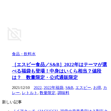
食品・飲料水
［エスビー食品／S&B］2022年はテーマが選
べる福袋も登場！中身はいくら相当？値段
は？ 数量限定・公式通販限定
2021/12/10
2022
,
2022年福袋
,
S&B
,
エスビー
,
お得
,
カ
レー
,
レトルト
,
数量限定
,
調味料
新しい記事