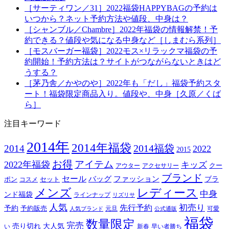
［サーティワン／31］2022福袋HAPPYBAGの予約は
いつから？ネット予約方法や値段、中身は？
［シャンブル／Chambre］2022年福袋の情報解禁！予
約できる？値段や気になる中身など［しまむら系列］
［モスバーガー福袋］2022モス×リラックマ福袋の予
約開始！予約方法は？サイトがつながらないときはど
うする？
［茅乃舎／かやのや］2022年も「だし」福袋予約スタ
ート！福袋限定商品入り。値段や、中身［久原／くば
ら］
注目キーワード
2014年
2014年福袋
2014福袋
2014
2022
2015
お得
アイテム
2022年福袋
キッズ
クー
アウター
アクセサリー
ブランド
セール
バッグ
ファッション
ブラ
ポン
セット
コスメ
メンズ
レディース
中身
ンド福袋
ラインナップ
リズリサ
人気
初売り
先行予約
予約
予約販売
元旦
可愛
人気ブランド
公式通販
福袋
数量限定
完売
売り切れ
大人気
い
新春
早い者勝ち