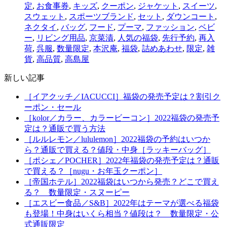
定
,
お食事券
,
キッズ
,
クーポン
,
ジャケット
,
スイーツ
,
スウェット
,
スポーツブランド
,
セット
,
ダウンコート
,
ネクタイ
,
バッグ
,
フード
,
プーマ
,
ファッション
,
ベビ
ー
,
リビング用品
,
京菜漬
,
人気の福袋
,
先行予約
,
再入
荷
,
呉服
,
数量限定
,
本沢庵
,
福袋
,
詰めあわせ
,
限定
,
雑
貨
,
高品質
,
高島屋
新しい記事
［イアクッチ／IACUCCI］福袋の発売予定は？割引ク
ーポン・セール
［kolor／カラー、カラービーコン］2022福袋の発売予
定は？通販で買う方法
［ルルレモン／lululemon］2022福袋の予約はいつか
ら？通販で買える？値段・中身［ラッキーバッグ］
［ポシェ／POCHER］2022年福袋の発売予定は？通販
で買える？［nugu・お年玉クーポン］
［帝国ホテル］2022福袋はいつから発売？どこで買え
る？ 数量限定・スヌーピー
［エスビー食品／S&B］2022年はテーマが選べる福袋
も登場！中身はいくら相当？値段は？ 数量限定・公
式通販限定