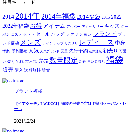
注目キーワード
2014年
2014年福袋
2014福袋
2014
2022
2015
お得
アイテム
2022年福袋
キッズ
クー
アウター
アクセサリー
ブランド
セール
バッグ
ファッション
ブラ
ポン
セット
コスメ
メンズ
レディース
中身
ンド福袋
ラインナップ
リズリサ
人気
初売り
先行予約
予約
予約販売
元旦
可愛
人気ブランド
公式通販
福袋
数量限定
完売
売り切れ
大人気
い
新春
早い者勝ち
販売
購入
送料無料
雑貨
ブランド福袋
［イアクッチ／IACUCCI］福袋の発売予定は？割引クーポン・セ
ール
2021/12/24