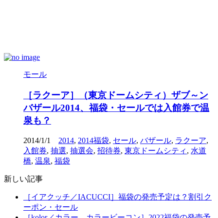
モール
［ラクーア］（東京ドームシティ）ザブ～ン
バザール2014、福袋・セールでは入館券で温
泉も？
2014/1/1
2014
,
2014福袋
,
セール
,
バザール
,
ラクーア
,
入館券
,
抽選
,
抽選会
,
招待券
,
東京ドームシティ
,
水道
橋
,
温泉
,
福袋
新しい記事
［イアクッチ／IACUCCI］福袋の発売予定は？割引ク
ーポン・セール
［kolor／カラー、カラービーコン］2022福袋の発売予