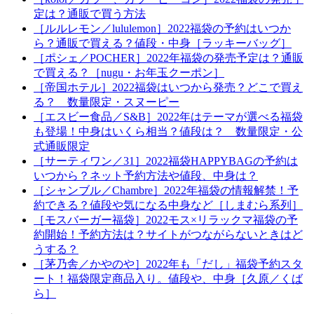
定は？通販で買う方法
［ルルレモン／lululemon］2022福袋の予約はいつか
ら？通販で買える？値段・中身［ラッキーバッグ］
［ポシェ／POCHER］2022年福袋の発売予定は？通販
で買える？［nugu・お年玉クーポン］
［帝国ホテル］2022福袋はいつから発売？どこで買え
る？ 数量限定・スヌーピー
［エスビー食品／S&B］2022年はテーマが選べる福袋
も登場！中身はいくら相当？値段は？ 数量限定・公
式通販限定
［サーティワン／31］2022福袋HAPPYBAGの予約は
いつから？ネット予約方法や値段、中身は？
［シャンブル／Chambre］2022年福袋の情報解禁！予
約できる？値段や気になる中身など［しまむら系列］
［モスバーガー福袋］2022モス×リラックマ福袋の予
約開始！予約方法は？サイトがつながらないときはど
うする？
［茅乃舎／かやのや］2022年も「だし」福袋予約スタ
ート！福袋限定商品入り。値段や、中身［久原／くば
ら］